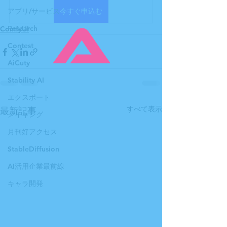
アプリ/サービス
今すぐ申込む
Research
ComfyUI
Contest
AiCuty
Stability AI
エクスポート
すべて表示
最新記事
メイキング
月刊好アクセス
StableDiffusion
AI活用企業最前線
キャラ開発