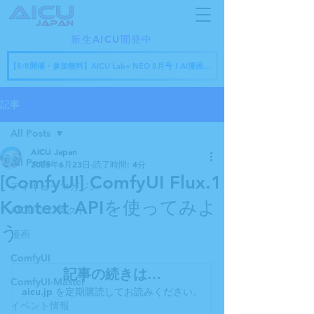
新生AICU開発中
【8/8開催・参加無料】AICU Lab+ NEO 8月号！AI漫画フェスティバル授賞式 × AICU怒涛の新サービス発表会
記事
All Posts
AICU Japan
All Posts
2025年6月23日
読了時間: 4分
[ComfyUI] ComfyUI Flux.1
アイキューマガジン
Kontext APIを使ってみよ
AICU プロダクト
う
漫画
ComfyUI
記事の続きは…
ComfyUI-Master
aicu.jp を定期購読してお読みください。
イベント情報