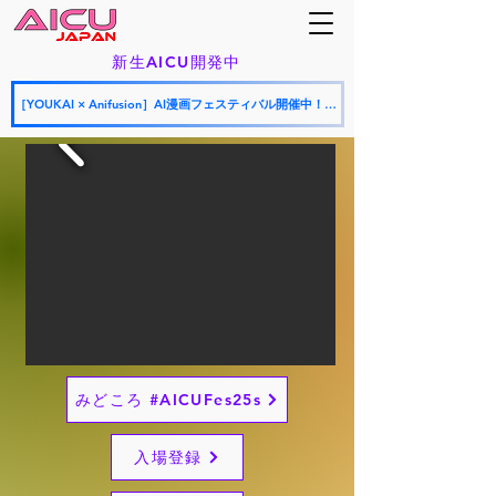
新生AICU開発中
［YOUKAI × Anifusion］AI漫画フェスティバル開催中！応募期間：2026年7月9日〜7月26日
みどころ #AICUFes25s
入場登録