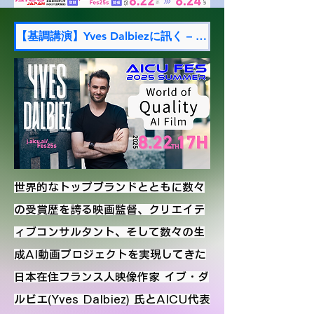
【基調講演】Yves Dalbiezに訊く – World of Quality AI Film (8/23 17時〜)
世界的なトップブランドとともに数々
の受賞歴を誇る映画監督、クリエイテ
ィブコンサルタント、そして数々の生
成AI動画プロジェクトを実現してきた
日本在住フランス人映像作家 イブ・ダ
ルビエ(Yves Dalbiez) 氏とAICU代表