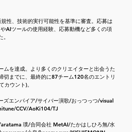
、新規性、技術的実行可能性を基準に審査。応募は
オやAIツールの使用経験、応募動機など多くの項
た。
チームを達成。より多くのクリエイターと出会うた
締切までに、最終的に87チーム120名のエントリ
てカウント)。
アーズエンパイア/サイバー演歌/おっつっつ/visual 
itune/CCV/AoKi104/TJ
da/aratama 璞/合同会社 MetAI/たかはしひろ無/水