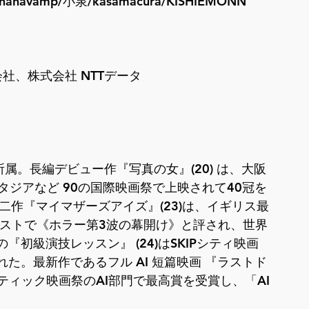
navamp/小泉/kasamacura/KISHIEMONN
社、株式会社 NTTデータ
所属。長編デビュー作『写真の女』(20) は、大阪
タジアなど 90の国際映画祭で上映されて40冠を
二作『マイマザーズアイズ』(23)は、イギリス最
ェストで《ホラー第3波の幕開け》と評され、世界
初級演技レッスン』 (24)はSKIPシティ映画
た。最新作であるフル AI 短篇映画 『ラストド
スティック映画祭のAI部門で最高賞を受賞し、「AI