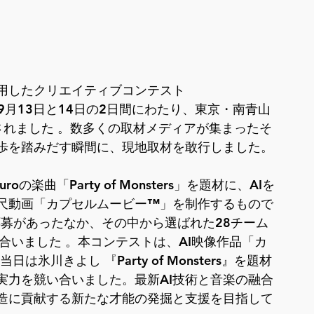
活用したクリエイティブコンテスト
年9月13日と14日の2日間にわたり、東京・南青山
されました 。数多くの取材メディアが集まったそ
歩を踏みだす瞬間に、現地取材を敢行しました。
oの楽曲「Party of Monsters」を題材に、AIを
尺動画「カプセルムービー™」を制作するもので
の応募があったなか、その中から選ばれた28チーム
合いました 。本コンテストは、AI映像作品「カ
氷川きよし 『Party of Monsters』を題材
実力を競い合いました。最新AI技術と音楽の融合
造に貢献する新たな才能の発掘と支援を目指して