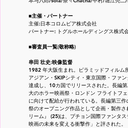
本与六郎/sola/茶々Chacha/中村/堀江亮二/ha
■主催・パートナー
主催:日本コロムビア株式会社
パートナー: トグルホールディングス株式会
■審査員一覧(敬称略)
串田 壮史:映像監督
1982 年大阪生まれ。ピラミッドフィルム
アジアン・SKIPシティ・東京国際・ファン
達成し、10カ国でリリースされた。長編第
大のホラー映画祭・ロンドン フライトフ
に向けて配給が行われている。長編第三作の『
祭のオープニング作品として企画・製作され
リーム』 (25)は、プチョン国際ファンタ
映画の未来を変える衝撃作」と評された。