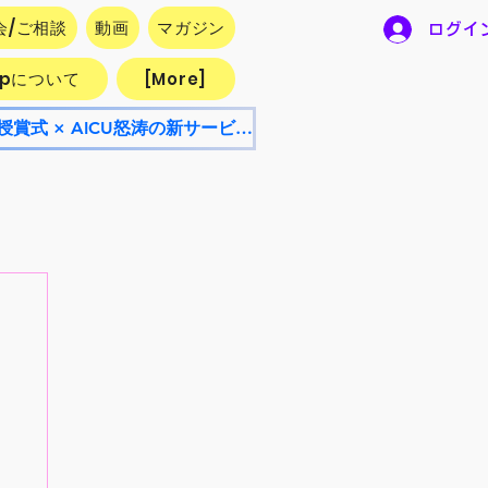
会/ご相談
動画
マガジン
ログイ
.jpについて
[More]
【8/8開催・参加無料】AICU Lab+ NEO 8月号！AI漫画フェスティバル授賞式 × AICU怒涛の新サービス発表会