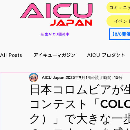
コミュニ
イベン
新生AICU開発中
All Posts
アイキューマガジン
AICU プロダクト
AICU Japan
2025年9月14日
読了時間: 15分
イベント情報
アプリ/サービス
Research
日本コロムビアが生
コンテスト「COL
メイキング
月刊好アクセス
StableDiffusion
ク）」で大きな一