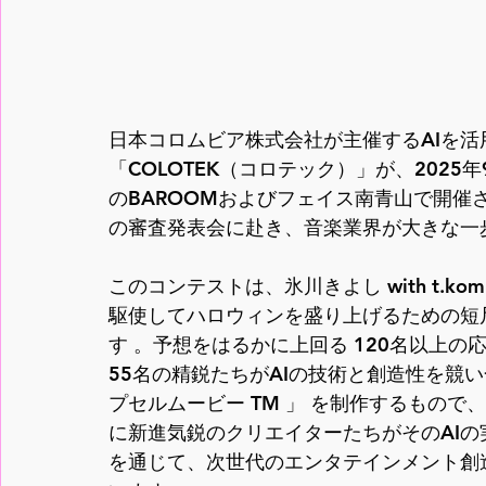
日本コロムビア株式会社が主催するAIを
「COLOTEK（コロテック）」が、2025
のBAROOMおよびフェイス南青山で開催
の審査発表会に赴き、音楽業界が大きな一
このコンテストは、氷川きよし with t.komur
駆使してハロウィンを盛り上げるための短
す 。予想をはるかに上回る 120名以上
55名の精鋭たちがAIの技術と創造性を競い
プセルムービー TM 」 を制作するもので、当日は
に新進気鋭のクリエイターたちがそのAIの
を通じて、次世代のエンタテインメント創