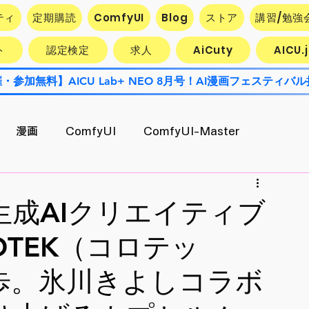
ティ
定期購読
ComfyUI
Blog
ストア
講習/勉強
ト
認定検定
求人
AiCuty
AICU
漫画
ComfyUI
ComfyUI-Master
Contest
AiCuty
Stability AI
エクスポート
成AIクリエイティブ
OTEK（コロテッ
AI活用企業最前線
キャラ開発
歩。氷川きよしコラボ