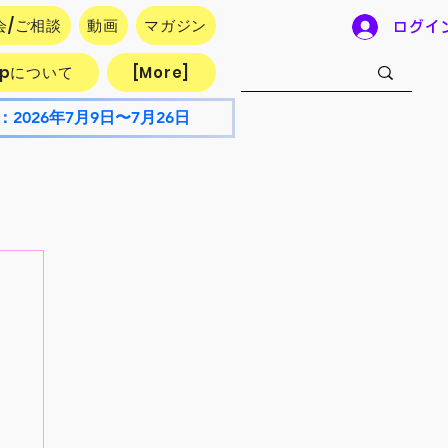
会/ご相談
動画
マガジン
ログイ
.jpについて
[More]
：2026年7月9日〜7月26日