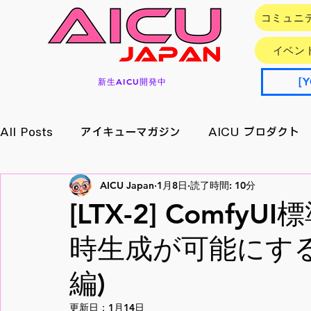
コミュニ
イベン
［Y
新生AICU開発中
All Posts
アイキューマガジン
AICU プロダクト
AICU Japan
1月8日
読了時間: 10分
イベント情報
アプリ/サービス
Research
[LTX-2] Comf
時生成が可能にす
メイキング
月刊好アクセス
StableDiffusion
編)
更新日：
1月14日