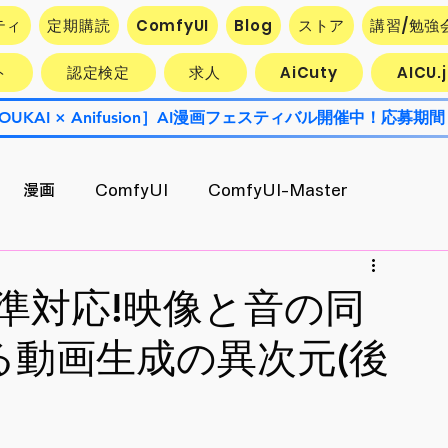
ティ
定期購読
ComfyUI
Blog
ストア
講習/勉強
ト
認定検定
求人
AiCuty
AICU
OUKAI × Anifusion］AI漫画フェスティバル開催中！応募期間
漫画
ComfyUI
ComfyUI-Master
Contest
AiCuty
Stability AI
エクスポート
yUI標準対応!映像と音の同
る動画生成の異次元(後
AI活用企業最前線
キャラ開発