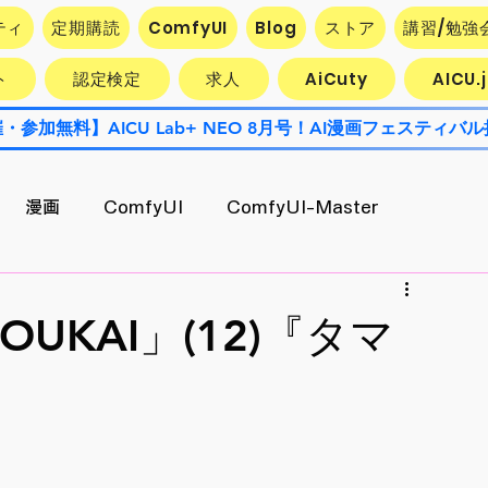
ティ
定期購読
ComfyUI
Blog
ストア
講習/勉強
ト
認定検定
求人
AiCuty
AICU
漫画
ComfyUI
ComfyUI-Master
Contest
AiCuty
Stability AI
エクスポート
UKAI」(12)『タマ
AI活用企業最前線
キャラ開発