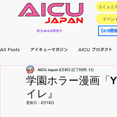
コミュニ
イベン
新生AICU開発中
All Posts
アイキューマガジン
AICU プロダクト
AICU Japan
2月8日
読了時間: 1分
イベント情報
アプリ/サービス
Research
学園ホラー漫画「YO
イレ』
メイキング
月刊好アクセス
StableDiffusion
更新日：
2月12日