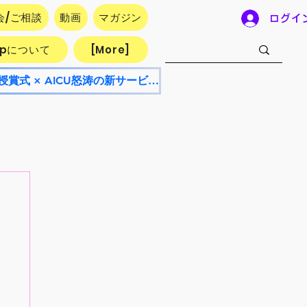
会/ご相談
動画
マガジン
ログイ
.jpについて
[More]
【8/8開催・参加無料】AICU Lab+ NEO 8月号！AI漫画フェスティバル授賞式 × AICU怒涛の新サービス発表会