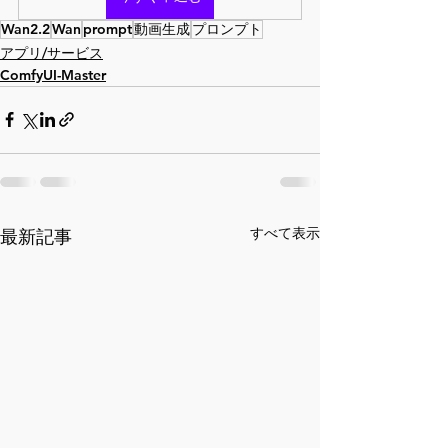
Wan2.2
Wan
prompt
動画生成
プロンプト
アプリ/サービス
ComfyUI-Master
すべて表示
最新記事