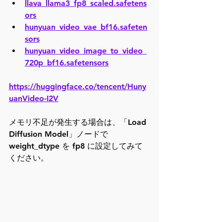
llava_llama3_fp8_scaled.safetens
ors
hunyuan_video_vae_bf16.safeten
sors
hunyuan_video_image_to_video_
720p_bf16.safetensors
https://huggingface.co/tencent/Huny
uanVideo-I2V
メモリ不足が発生する場合は、「Load 
Diffusion Model」ノードで 
weight_dtype を fp8 に設定してみて
ください。