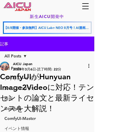
新生AICU開発中
【8/8開催・参加無料】AICU Lab+ NEO 8月号！AI漫画フェスティバル授賞式 × AICU怒涛の新サービス発表会
記事
All Posts
AICU Japan
All Posts
2025年3月6日
読了時間: 22分
ComfyUIがHunyuan
アイキューマガジン
Image2Videoに対応！テン
AICU プロダクト
セントの論文と最新ライセ
漫画
ンスを大解説！
ComfyUI
ComfyUI-Master
イベント情報