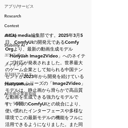
アプリ/サービス
Research
Contest
AICU media編集部です。2025年3月5
AiCuty
日、ComfyUIの開発元であるComfy 
Stability AI
Orgより、最新の動画生成モデル
エクスポート
「Hunyuan Image2Video」へのネイテ
ィブ対応が発表されました。世界最大
メイキング
のゲーム企業として知られる中国テン
月刊好アクセス
セントが2023年から開発を続けている 
Hunyuan シリーズの「Image2Video」
StableDiffusion
モデルは、静止画から滑らかで高品質
AI活用企業最前線
な動画を生成できる強力なモデルで
キャラ開発
す。今回のComfyUIとの統合により、
使い慣れたインターフェースや多様な
環境でこの最新モデルの機能をフルに
活用できるようになりました。また同