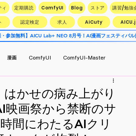
ティ
定期購読
ComfyUI
Blog
ストア
講習/勉強
ト
認定検定
求人
AiCuty
AICU
漫画
ComfyUI
ComfyUI-Master
Contest
AiCuty
Stability AI
エクスポート
通信】はかせの病み上がり
I映画祭から禁断のサ
AI活用企業最前線
キャラ開発
時間にわたるAIクリ