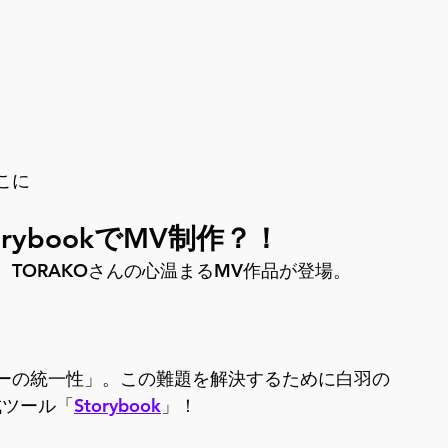
こに
orybookでMV制作？！
TORAKOさんの心温まるMV作品が登場。
ターの統一性」。この難題を解決するために白羽の
成ツール
「
Storybook
」！