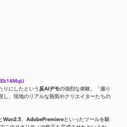
vmEk14MqU
たりにしたという
反AIデモ
の強烈な体験。「撮り
再現し、現地のリアルな熱気やクリエイターたちの
Wan2.5、AdobePremiereといったツールを駆
でこのクオリティの作品を完成させたというか