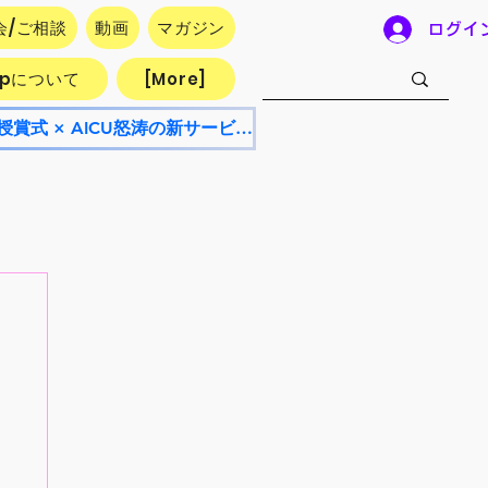
会/ご相談
動画
マガジン
ログイ
.jpについて
[More]
【8/8開催・参加無料】AICU Lab+ NEO 8月号！AI漫画フェスティバル授賞式 × AICU怒涛の新サービス発表会