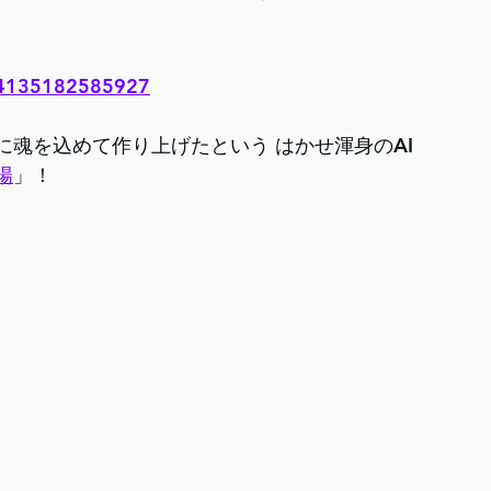
594135182585927
魂を込めて作り上げたという はかせ渾身のAI
陽
」！