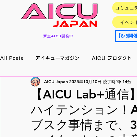
コミュニ
イベン
新生AICU開発中
All Posts
アイキューマガジン
AICU プロダクト
AICU Japan
2025年10月10日
読了時間: 14分
イベント情報
アプリ/サービス
Research
【AICU Lab+
ハイテンション！A
メイキング
月刊好アクセス
StableDiffusion
ブスク事情まで、3