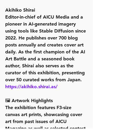
Akihiko Shirai
Editor-in-chief of AICU Media and a 
pioneer in AI-generated imagery 
using tools like Stable Diffusion since 
2022. He publishes over 700 blog 
posts annually and creates cover art 
daily. As the first champion of the AI 
Art Battle and a seasoned book 
author, Shirai also serves as the 
curator of this exhibition, presenting 
over 50 curated works from Japan.
https://akihiko.shirai.as/
🖼️ Artwork Highlights
The exhibition features F3-size 
canvas art prints, showcasing cover 
art from past issues of AICU 
Magazine as well as selected contest 