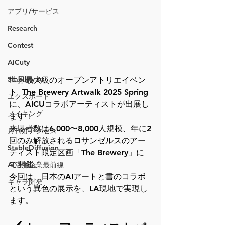
アプリ/サービス
Research
Contest
AiCuty
Stability AI
世界最大級のオープンアトリエイベン
ト  The Brewery Artwalk 2025 Spring 
エクスポート
に、AICUコラボアーティストが出展し
メイキング
ます！
来場者数は6,000〜8,000人規模、年に2
月刊好アクセス
回のみ解放されるロサンゼルスのアー
StableDiffusion
ティスト限定区画「The Brewery」に
て開催。
AI活用企業最前線
今回は、日本のAIアートと書のコラボ
キャラ開発
という異色の展示を、LA現地で実現し
ます。