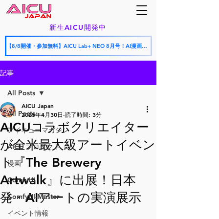
新生AICU開発中
【8/8開催・参加無料】AICU Lab+ NEO 8月号！AI漫画フェスティバル授賞式 × AICU怒涛の新サービス発表会
記事
All Posts
AICU Japan
All Posts
2025年4月30日
読了時間: 3分
AICUコラボクリエイター
アイキューマガジン
が全米最大級アートイベン
AICU プロダクト
ト『The Brewery
漫画
Artwalk』に出展！日本
ComfyUI
発・AIアートの実演展示
ComfyUI-Master
イベント情報