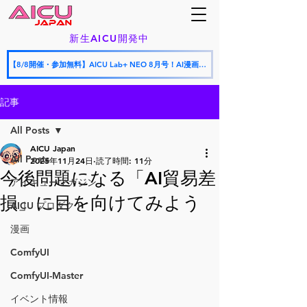
新生AICU開発中
【8/8開催・参加無料】AICU Lab+ NEO 8月号！AI漫画フェスティバル授賞式 × AICU怒涛の新サービス発表会
記事
All Posts
AICU Japan
All Posts
2025年11月24日
読了時間: 11分
今後問題になる「AI貿易差
アイキューマガジン
損」に目を向けてみよう
AICU プロダクト
漫画
ComfyUI
ComfyUI-Master
イベント情報