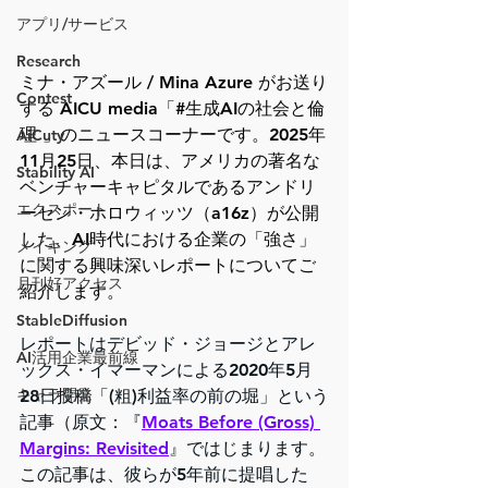
アプリ/サービス
Research
ミナ・アズール / Mina Azure がお送り
Contest
する AICU media「#生成AIの社会と倫
理 」のニュースコーナーです。2025年
AiCuty
11月25日、本日は、アメリカの著名な
Stability AI
ベンチャーキャピタルであるアンドリ
エクスポート
ーセン・ホロウィッツ（a16z）が公開
した、AI時代における企業の「強さ」
メイキング
に関する興味深いレポートについてご
月刊好アクセス
紹介します。
StableDiffusion
レポートはデビッド・ジョージとアレ
AI活用企業最前線
ックス・イマーマンによる2020年5月
キャラ開発
28日投稿「(粗)利益率の前の堀」という
記事（原文：『
Moats Before (Gross) 
Margins: Revisited
』ではじまります。
この記事は、彼らが5年前に提唱した