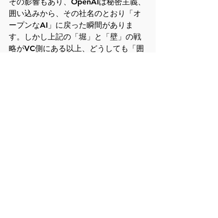
その影響もあり、OpenAIは秘密主義、
囲い込みから、その社名のとおり「オ
ープンなAI」に戻った瞬間がありま
す。しかし上記の「堀」と「壁」の戦
略がVC側にある以上、どうしても「囲
い込み」が起きることは意識しておか
ねばなりません。
そして今、舞台は「動画生成」に移
り、新たなプレイヤーがその役割を担
おうとしています。興味深いことに、
その中心にいるのは中国のビッグテッ
クたちです。
動画生成の壁を崩す中国勢：Tencentと
Alibaba
高額なAPIコストがかかる米国の動画生
成AIに対し、テンセント（Tencent）の
「HunyuanVideo」や、アリババ