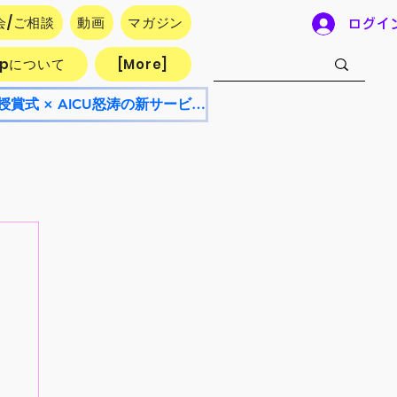
会/ご相談
動画
マガジン
ログイ
.jpについて
[More]
【8/8開催・参加無料】AICU Lab+ NEO 8月号！AI漫画フェスティバル授賞式 × AICU怒涛の新サービス発表会