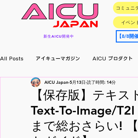
コミュニ
イベン
新生AICU開発中
All Posts
アイキューマガジン
AICU プロダクト
AICU Japan
5月13日
読了時間: 14分
イベント情報
アプリ/サービス
Research
【保存版】テキス
Text-To-Image
メイキング
月刊好アクセス
StableDiffusion
まで総おさらい! 