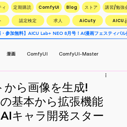
ティ
定期購読
ComfyUI
Blog
ストア
講習/勉強
ト
認定検定
求人
AiCuty
AICU
漫画
ComfyUI
ComfyUI-Master
Contest
AiCuty
Stability AI
エクスポート
トから画像を生成!
/T2I の基本から拡張機能
AI活用企業最前線
キャラ開発
【AIキャラ開発スター