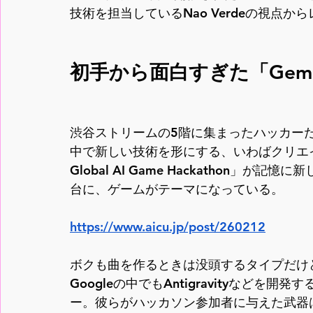
技術を担当しているNao Verdeの視点か
初手から面白すぎた「Gemi
渋谷ストリームの5階に集まったハッカー
中で新しい技術を形にする、いわばクリエイタ
Global AI Game Hackathon」
台に、ゲームがテーマになっている。
https://www.aicu.jp/post/260212
ボクも曲を作るときは没頭するタイプだけ
Googleの中でもAntigravityなどを開
ー。彼らがハッカソン参加者に与えた武器は、