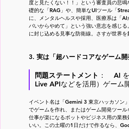
度と見たくない！！」という審査員の悲鳴
礎的な「RAG」や、簡単なUIツール「Str
に、メンタルヘルスや採用、医療系は「A
バいからやめて」という強い意志を感じる
に封じ込める見事な防衛線。さすが世界を
3. 実は「超ハードコアなゲーム
問題ステートメント
：    A
Live APIなどを活用）ゲー
イベント名は「Gemini 3 東京ハッカ
でゲームを作れ、またはゲーム開発ツール
仕事が楽になるボットやビジネス用の業務
いい。この土曜の1日だけで作るなら、Googl