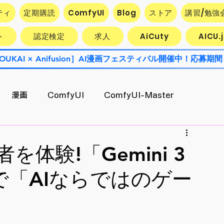
ティ
定期購読
ComfyUI
Blog
ストア
講習/勉強
ト
認定検定
求人
AiCuty
AICU
OUKAI × Anifusion］AI漫画フェスティバル開催中！応募期間
漫画
ComfyUI
ComfyUI-Master
Contest
AiCuty
Stability AI
エクスポート
を体験!「Gemini 3
「AIならではのゲー
AI活用企業最前線
キャラ開発