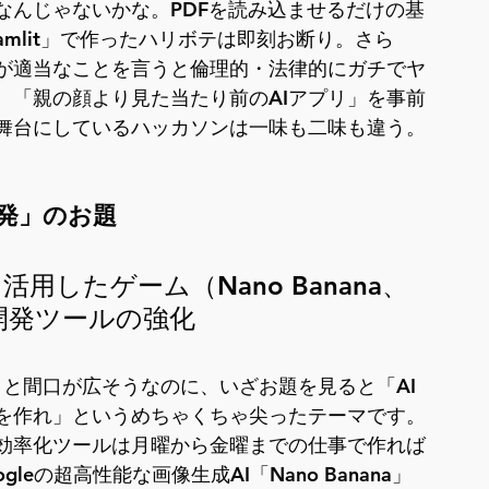
なんじゃないかな。PDFを読み込ませるだけの基
eamlit」で作ったハリボテは即刻お断り。さら
Iが適当なことを言うと倫理的・法律的にガチでヤ
。「親の顔より見た当たり前のAIアプリ」を事前
舞台にしているハッカソンは一味も二味も違う。
開発」のお題
I を活用したゲーム（Nano Banana、
ム開発ツールの強化
ソン」と間口が広そうなのに、いざお題を見ると「AI
を作れ」というめちゃくちゃ尖ったテーマです。
効率化ツールは月曜から金曜までの仕事で作れば
eの超高性能な画像生成AI「Nano Banana」