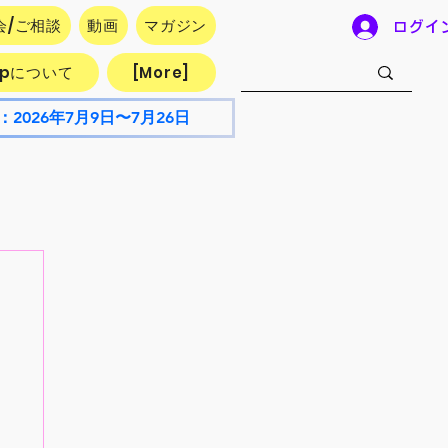
会/ご相談
動画
マガジン
ログイ
.jpについて
[More]
：2026年7月9日〜7月26日