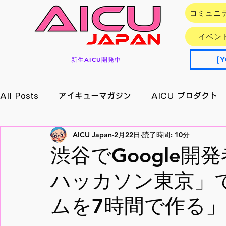
コミュニ
イベン
［Y
新生AICU開発中
All Posts
アイキューマガジン
AICU プロダクト
AICU Japan
2月22日
読了時間: 10分
イベント情報
アプリ/サービス
Research
渋谷でGoogle開発者
ハッカソン東京」で
メイキング
月刊好アクセス
StableDiffusion
ムを7時間で作る」