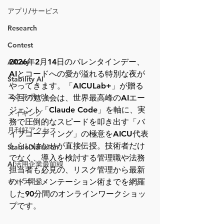
アプリ/サービス
Research
Contest
2026年2月14日のバレンタインデー、
AiCuty
AIとコードへの愛が溢れる特別な夜が
Stability AI
やってきます。「AICULab+」が贈る
エクスポート
今回の勉強会は、世界最高峰のAIエー
ジェント「Claude Code」を軸に、実
メイキング
務で圧倒的なスピードを叩き出す「バ
月刊好アクセス
イブコーディング」の極意をAICU代表
しらいはかせが直接伝授。技術者だけ
StableDiffusion
でなく、導入を検討する管理職や法務
AI活用企業最前線
担当者も必見の、リスク管理から最新
キャラ開発
のドキュメンテーション術までを網羅
した90分間のオンラインワークショッ
プです。