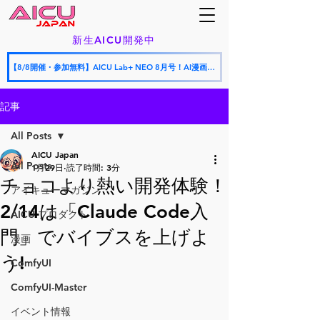
新生AICU開発中
【8/8開催・参加無料】AICU Lab+ NEO 8月号！AI漫画フェスティバル授賞式 × AICU怒涛の新サービス発表会
記事
All Posts
AICU Japan
All Posts
1月29日
読了時間: 3分
チョコより熱い開発体験！
アイキューマガジン
2/14は「Claude Code入
AICU プロダクト
門」でバイブスを上げよ
漫画
う!
ComfyUI
ComfyUI-Master
イベント情報