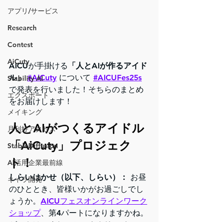
アプリ/サービス
Research
Contest
AiCuty
AICUが手掛ける
「人とAIが作るアイド
ル」 
#AiCuty
 について 
#AICUFes25s
Stability AI
で発表を行いました！そちらのまとめ
エクスポート
をお届けします！
メイキング
人とAIがつくるアイドル
月刊好アクセス
「AiCuty」プロジェク
StableDiffusion
ト！
AI活用企業最前線
しらいはかせ（以下、しらい）：
 お昼
キャラ開発
のひととき、皆様いかがお過ごしでし
ょうか。
AICUフェスオンラインワーク
ショップ
、第4パートになりますかね。