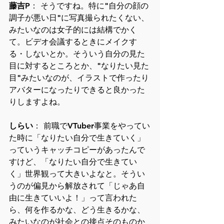
藤吉P
： そうですね。特に"自分の顔の
調子が悪い日"に写真撮られたくない、
みたいなのは女子的には結構でかく
て。ビデオ会議するときにメイクす
る・しないとか。そういう自分の見た
目に対するところとか、"なりたい見た
目"みたいなのが、イラストで作ったり
アバターになったりできると良かった
りしますよね。
しらい
： 前職でVTuber事業をやってい
た時に「なりたい自分で生きていく」
っていうキャッチコピーがあったんで
すけど、「なりたい自分で生きてい
く」世界観って大きいよなと。そうい
うのが偏見から解放されて「じゃあ自
由に生きていいよ！」って言われた
ら、何を作るかな、どう生きるかな、
みたいなのが社会との接点そのものか