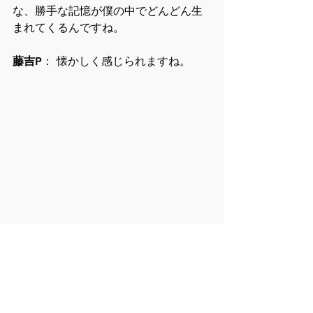
な、勝手な記憶が僕の中でどんどん生
まれてくるんですね。
藤吉P
： 懐かしく感じられますね。
しらい
： 今後の野望など、ぜひ語って
いただきたい。
藤吉P
： 野望ですか。ライブがしたい
です。