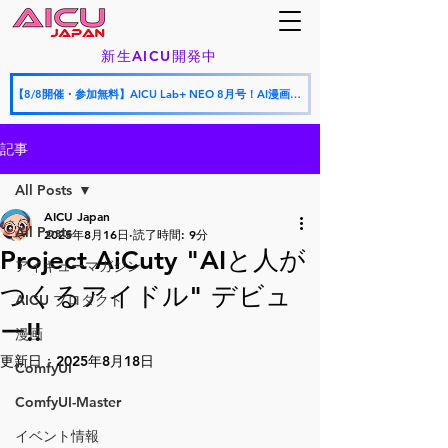
新生AICU開発中
【8/8開催・参加無料】AICU Lab+ NEO 8月号！AI漫画フェスティバル授賞式 × AICU怒涛の新サービス発表会
記事
All Posts
AICU Japan
All Posts
2025年8月16日
読了時間: 9分
Project AiCuty "AIと人が
アイキューマガジン
つくるアイドル" デビュ
AICU プロダクト
ー!!
漫画
更新日：
2025年8月18日
ComfyUI
ComfyUI-Master
イベント情報