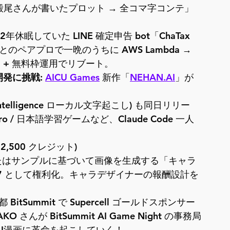
殻尾さんが書いたプロット → 全コマ字コンテ」
: 2年休眠していた LINE 確定申告 bot「ChaTax 
Code とのペアプロで一晩のうちに AWS Lambda → 
レス + 無料枠運用でリブート。
開発に挑戦
: 
AICU Games
 新作「
NEHAN.AI
」が 
ple Intelligence ローカル文字起こし) も同日リリー
ews Hero / 日本語学習ゲームなど、Claude Code 一人
($2,500 クレジット)
またはサンプルに基づいて画像を生成する「キャラ
97 として権利化。キャラデザイナーの報酬設計を
 京都 BitSummit で Supercell ゴールドスポンサー
O さんが BitSummit AI Game Night の事務局
、AI漫画に革命を起こしていく！