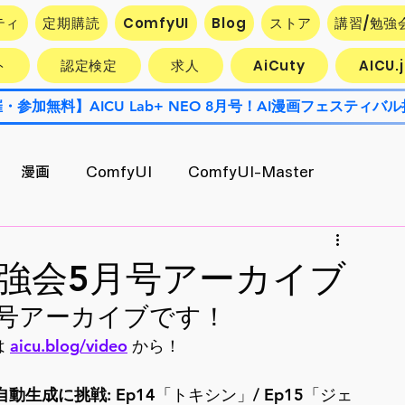
ティ
定期購読
ComfyUI
Blog
ストア
講習/勉強
ト
認定検定
求人
AiCuty
AICU
漫画
ComfyUI
ComfyUI-Master
Contest
AiCuty
Stability AI
エクスポート
O 勉強会5月号アーカイブ
会5月号アーカイブです！
AI活用企業最前線
キャラ開発
 
aicu.blog/video
 から！
の自動生成に挑戦
: Ep14「トキシン」/ Ep15「ジェ