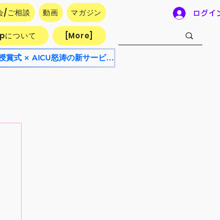
会/ご相談
動画
マガジン
ログイ
.jpについて
[More]
【8/8開催・参加無料】AICU Lab+ NEO 8月号！AI漫画フェスティバル授賞式 × AICU怒涛の新サービス発表会