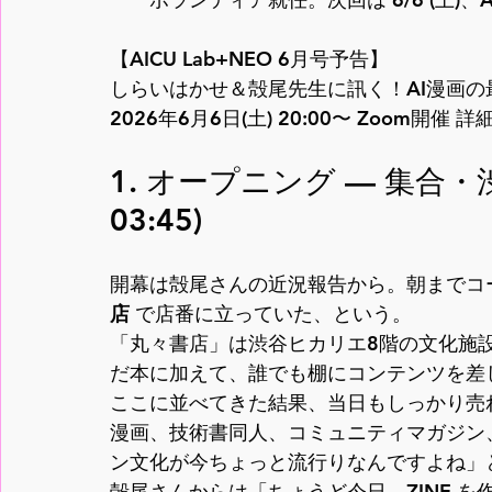
【AICU Lab+NEO 6月号予告】
しらいはかせ＆殻尾先生に訊く！AI漫画の最先
2026年6月6日(土) 20:00〜 Zoom開催 詳
1. オープニング — 集合・
03:45)
開幕は殻尾さんの近況報告から。朝までコ
店
 で店番に立っていた、という。
「丸々書店」は渋谷ヒカリエ8階の文化施
だ本に加えて、誰でも棚にコンテンツを差し
ここに並べてきた結果、当日もしっかり売
漫画、技術書同人、コミュニティマガジン
ン文化が今ちょっと流行りなんですよね」
殻尾さんからは「ちょうど今日、ZINE 