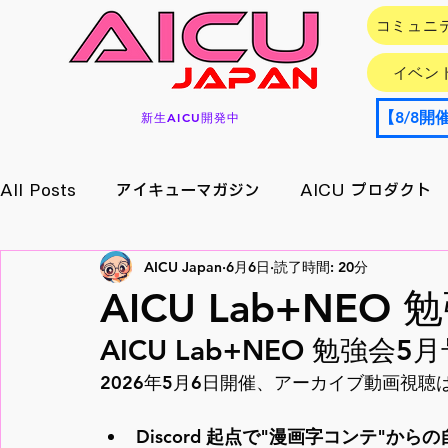
コミュニ
イベン
新生AICU開発中
All Posts
アイキューマガジン
AICU プロダクト
AICU Japan
6月6日
読了時間: 20分
イベント情報
アプリ/サービス
Research
AICU Lab+NE
AICU Lab+NEO 勉強
メイキング
月刊好アクセス
StableDiffusion
2026年5月6日開催、アーカイブ動画視聴は
Discord 起点で"漫画字コンテ"から