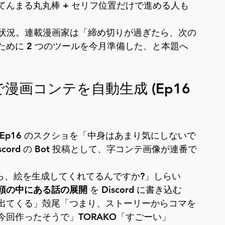
んまる丸丸棒 + セリフ位置だけで進める人も
納品) の状況。連載漫画家は「締め切りが過ぎたら、次の
めに 2 つのツールを今月準備した、と本題へ
d で漫画コンテを自動生成 (Ep16 
p16
 のスクショを「中身はあまり気にしないで
ord の Bot 投稿として、字コンテ画像が連番で
ったら、絵を生成してくれてるんですか?」しらい
頭の中にある話の展開
 を Discord に書き込む
出てくる」殻尾「つまり、ストーリーからコマを
回作ったそうで」TORAKO「すごーい」