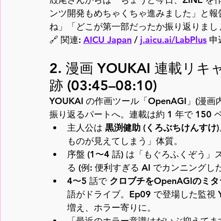
ンツ開発もめちゃくちゃ進みました」と報
ね」「どこが第一部だったか振り返りまし
🔗 関連: 
AICU Japan
 / 
j.aicu.ai/LabPlus
 申
2. 漫画 YOUKAI 連載リ
跡 (03:45–08:10)
YOUKAI の作画ツール「OpenAGI」(
振り返るパートへ。連載は約 1 年で 150
主人公は 
黒渕健助 (くろぶちけんすけ)
ものが見えてしまう」体質。
序盤 (1〜4 話) は「もぐろふくぞう
る (例: 便利すぎる AI でカンニング
4〜5 話で 
クロブチをOpenAGIの
語がドライブ。Ep09 で登場した監視 
増え、ホラー寄りに。
「最近のホラー意識はだいぶ抑えてま