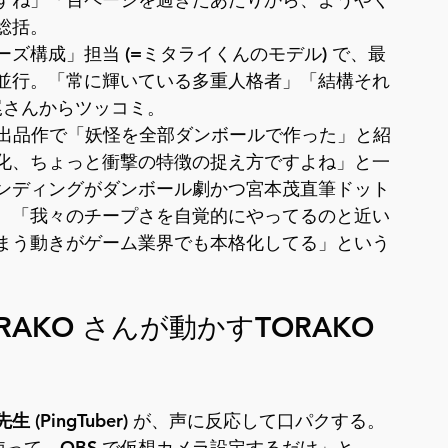
総括。
ズ構成」担当 (=ミタライくんのモデル) で、最
並行。「常に輝いている多重人格者」「結構それ
尾さんからツッコミ。
 出品作で「妖怪を全部ダンボールで作った」と紹
化、ちょっと衝撃の特徴の捉え方ですよね」と一
ンディングがダンボール劇かつ宮本茂直筆ドット
、「我々のチープさを自覚的にやってるのと近い
まう動きがゲーム業界でも本格化してる」という
— TORAKO さんが動かすTORAKO
生 (PingTuber)
 が、声に反応して口パクする。
 を使って、OBS で仮想カメラ設定するだけ」と 