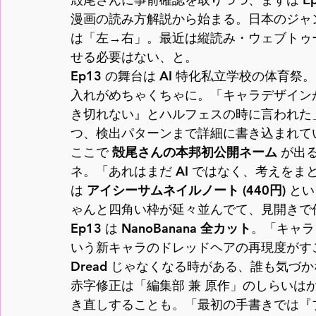
漫画の読み方解説から始まる。日本のジャ
は「左→右」。最近は縦読み・ウェブトゥ
せる必要はない、と。
Ep13 の舞台は AI 特化私立学校の体
入れがめちゃくちゃに。「キャラデザイン
き切れない』とハルフェスの時に言われた」
つ、検出パターンまで詳細に書き込まれて
ここで 
殻尾さんの本邦初公開ネーム
 が出
ネ。「あれはまだ AI ではなく、考えを
は 
アイシーサムネイルノート (440円)
 と
ゃんと四角い枠が延々並んでて、見開きで
Ep13 は 
NanoBanana 全カット
。「キャラ
いう新キャラのドレッドヘアの再現度がす
Dread じゃなくなる時がある、誰も気
赤字修正は「編集部 兼 原作」のしらいは
き直しすることも。「最初の手書きでは『