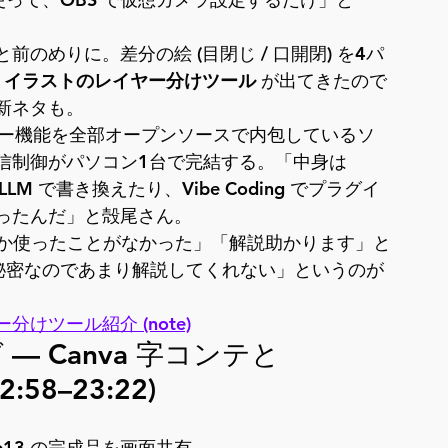
のめりに。差分の絵 (目閉じ / 口開閉) を4パ
I イラストのレイヤー分けツール
 が出てきたので
新ネタも。
チャー機能を全部オープンソースで内包しているソ
信制御がパソコン1台で完結する。「中身は 
M で書き換えたり、Vibe Coding でプラグイ
ったんだ」と殻尾さん。
でしか使ったことがなかった」「解説助かります」と
秘密なのであまり解説してくれない」というのが 
分けツール紹介 (note)
 — Canva 字コンテと 
:58–23:22)
p13
 の完成品を画面共有。