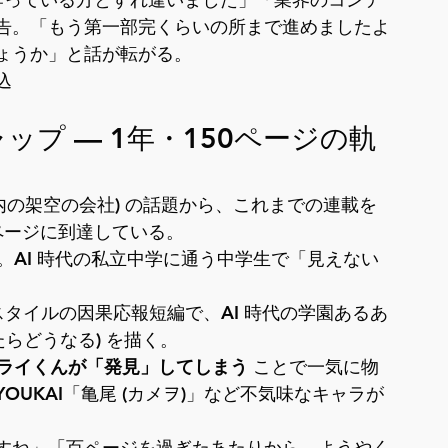
告。「もう第一部完くらいの所まで進めましたよ
ょうか」と話が転がる。
込
キャップ — 1年・150ページの軌
漫画内の架空の会社) の話題から、これまでの連載を
 ページに到達している。
。AI 時代の私立中学に通う中学生で「見えない
」スタイルの因果応報短編で、AI 時代の学園あるあ
したらどうなる) を描く。
ミタライくんが「発見」してしまう
 ことで一気に物
YOUKAI「亀尾 (カメヲ)」など不気味なキャラが
すね」「百ページを過ぎたあたりから、ようやく