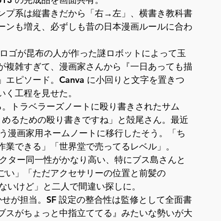
ンプ系は縦書きだから「右→左」、横書き教科書
ーンも増え、必ずしも昔の日本漫画ルールに合わ
育祭。ロゴが昆布の人が作った謎ロボットによって玉
が複雑すぎて、漫画家さんから『一日あっても描
エピソード。Canva に小回りと文字を置きつ
いく工程を見せた。
る。トラベラーズノートに殴り書きされたサム
まとめるための殴り書きですね」と殻尾さん。最近
いう漫画家用ネームノートに移行したそう。「ち
作業できる」「世界堂で売ってるレベル」。
クター同一性がかなり高い、特にブス島さんと
ごい」「ただアクセサリーの位置と前髪の 
づかないけど」と二人で間違い探しに。
かせが担当。SF 設定の整合性は監修として全面書
ブスがちょっと中指立ててる』みたいな勢いが大