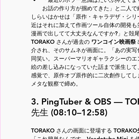
お話の作り方が掴めてきた」と二人で
しらいはかせは「原作・キャラデザ・シリー
近はそれに加えて作画ツール自体の開発も
漫画で出してて大丈夫なんですか?」と殻
TORAKO さんが過去の 
ワンコイン映画祭
介され、そのサムネが画面に。「あの実写
同笑い。スーパーマリオギャラクシーのエ
絵の差し込みになっていた話まで派生して
感覚で、原作オブ原作的に二次創作してし
メタな観察で締め。
3. PingTuber & OBS 
先生 (08:10–12:58)
TORAKO さんの画面に登場する 
TORAKO先
「これ簡単なんです、Veadotube Mini