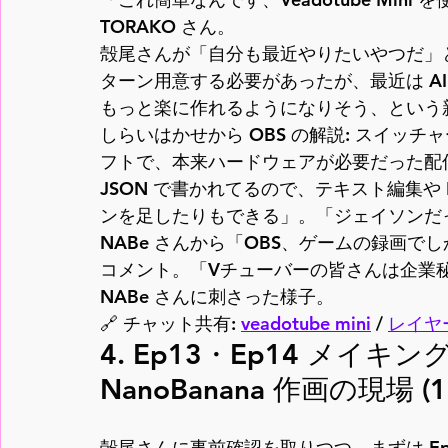
TORAKO さん。
殻尾さんが「自分も最近やりたいやつだ」と前
ターン用意する必要があったが、最近は 
A
もっと楽に作れるようになりそう、という
しらいはかせから OBS の解説: スイッ
フトで、本来ハードウェアが必要だった配
JSON で書かれてるので、テキスト編集や LL
ンを足したりもできる」。「ジェイソンだ
NABe さんから「OBS、ゲームの録画
コメント。「Vチューバーの皆さんは企業
NABe さんに刺さった様子。
🔗 チャット共有: 
veadotube mini
 / 
レイヤー
4. Ep13・Ep14 メイキング
NanoBanana 作画の現場 (12
殻尾さんに事前確認を取りつつ、まずは 
E