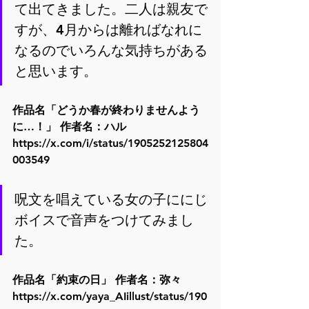
て出てきました。二人は親友で
すが、4月からは離ればなれに
なるのでいろんな気持ちがある
と思います。
作品名「どうか春が終わりませんよう
に…！」 作者名：ハル
https://x.com/i/status/1905252125804
003549
呪文を唱えている女の子ににじ
ボイスで音声をつけてみまし
た。
作品名「約束の日」 作者名：弥々
https://x.com/yaya_AIillust/status/190