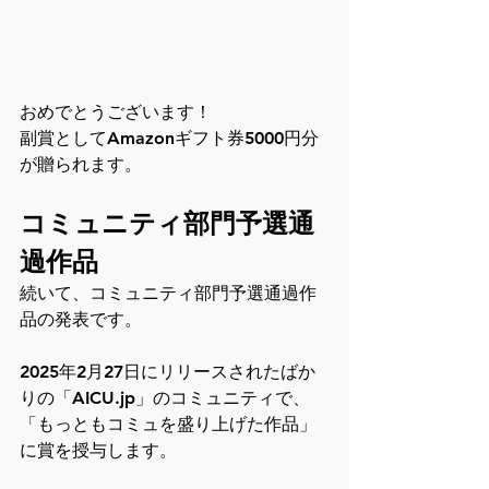
おめでとうございます！
副賞としてAmazonギフト券5000円分
が贈られます。
コミュニティ部門予選通
過作品
続いて、コミュニティ部門予選通過作
品の発表です。
2025年2月27日にリリースされたばか
りの「AICU.jp」のコミュニティで、
「もっともコミュを盛り上げた作品」
に賞を授与します。