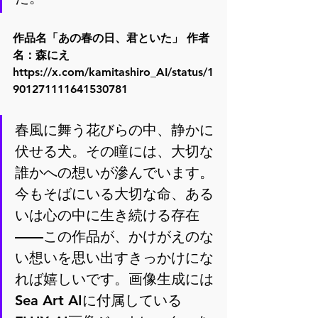
作品名「あの春の日、君といた」 作者
名：森にえ
https://x.com/kamitashiro_AI/status/1
901271111641530781
春風に舞う花びらの中、静かに
伏せる犬。その瞳には、大切な
誰かへの想いが滲んでいます。
今もそばにいる大切な命、ある
いは心の中に生き続ける存在
——この作品が、かけがえのな
い想いを思い出すきっかけにな
れば嬉しいです。画像生成には
Sea Art AIに付属している