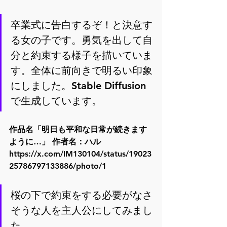
卒業式に告白するぞ！と決意す
る女の子です。勇気を出して自
分と約束する様子を描いていま
す。全体に前向きで明るい印象
にしました。Stable Diffusion
で生成しています。
作品名「明日も平和な日常が続きます
ように…」 作者名：ハル
https://x.com/IM130104/status/19023
25786797133886/photo/1
桜の下で約束をする必要がなさ
そうな人を主人公にしてみまし
た。