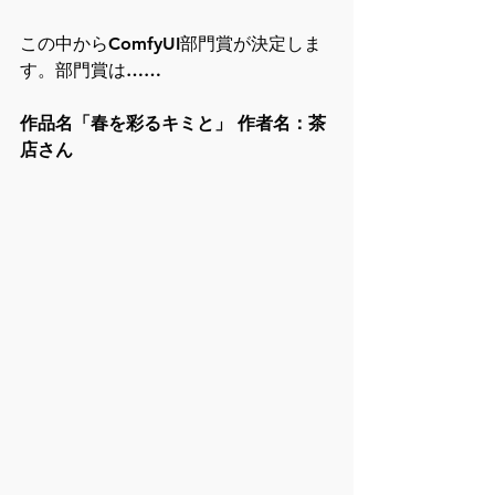
この中からComfyUI部門賞が決定しま
す。部門賞は……
作品名「春を彩るキミと」 作者名：茶
店さん