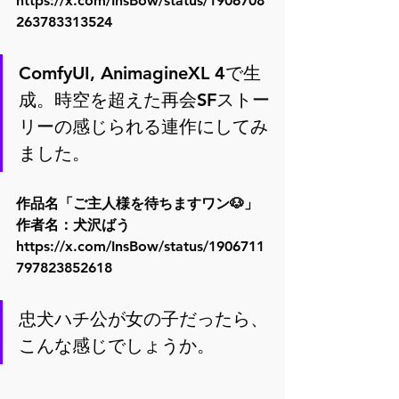
https://x.com/InsBow/status/1906708
263783313524
ComfyUI, AnimagineXL 4で生
成。時空を超えた再会SFストー
リーの感じられる連作にしてみ
ました。
作品名「ご主人様を待ちますワン🐶」 
作者名：犬沢ばう
https://x.com/InsBow/status/1906711
797823852618
忠犬ハチ公が女の子だったら、
こんな感じでしょうか。