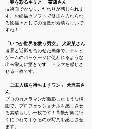
「春を彩るキミと」 茶店さん
技術面でかなりこだわりが感じられま
す。お絵描きソフトで修正を入れられ
る絵描きとしての技量が素晴らしいで
すね！
「いつか世界を救う男女」 犬沢某さん
遠景と近影を合わせた画像で、テレビ
ゲームのパッケージに使われるような
出来栄えに驚きです！ドラマを感じさ
せる一枚です。
「ご主人様を待ちますワン」 犬沢某さ
ん
プロのカメラマンが撮影したような構
図で、プロフェッショナルを感じさせ
る素晴らしい一枚です！背景が奥に行
くにつれてボケるのが写真を感じさせ
ます。