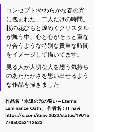
コンセプト:やわらかな春の光
に包まれた、二人だけの時間。
桜の花びらと煌めくクリスタル
が舞う中、心と心がそっと重な
り合うような特別な貴重な時間
をイメージして描いてます。
見る人が大切な人を想う気持ち
のあたたかさを思い出せるよう
な作品を描きました。
作品名「永遠の光の誓い～Eternal 
Luminance Oath」 作者名：IT navi
https://x.com/itnavi2022/status/19015
77850052112623