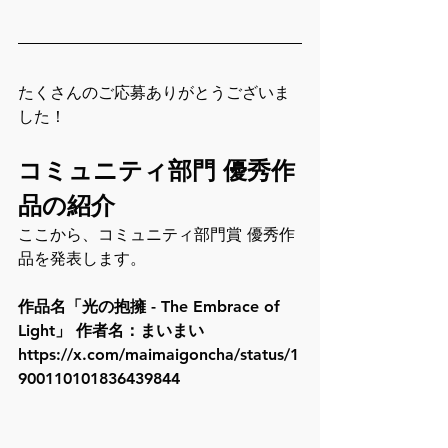
たくさんのご応募ありがとうございま
した！
コミュニティ部門 優秀作
品の紹介
ここから、コミュニティ部門賞 優秀作
品を発表します。
作品名「光の抱擁 - The Embrace of 
Light」 作者名：まいまい
https://x.com/maimaigoncha/status/1
900110101836439844