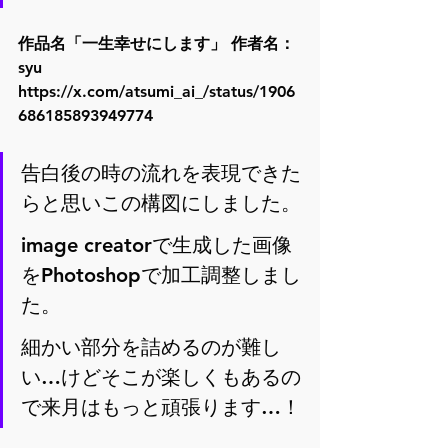
作品名「一生幸せにします」 作者名：
syu
https://x.com/atsumi_ai_/status/1906
686185893949774
告白後の時の流れを表現できた
らと思いこの構図にしました。
image creatorで生成した画像
をPhotoshopで加工調整しまし
た。
細かい部分を詰めるのが難し
い…けどそこが楽しくもあるの
で来月はもっと頑張ります…！