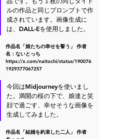
品です。もう１枚の同じタイト
ルの作品と同じプロンプトで作
成されています。画像生成に
は、DALL-Eを使用しました。
作品名「娘たちの幸せを誓う」 作者
名：ないとっち
https://x.com/naitochi/status/190076
1929377067257
今回はMidjourneyを使いまし
た。満開の桜の下で、娘達と笑
顔で過ごす、幸せそうな画像を
生成してみました。
作品名「結婚を約束した二人」 作者