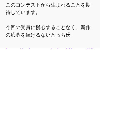
このコンテストから生まれることを期
待しています。
今回の受賞に慢心することなく、新作
の応募を続けるないとっち氏
https://twitter.com/naitochi/status/19
77199016019738992
https://youtu.be/qIDkS_Ym8DA
AICUは今後も、すべての生成AIクリエ
イターがその才能を最大限に発揮し、
社会に新たな価値を創造できるよう、
コミュニティと共に活動を続けてまい
ります。ないとっち氏の作品が11月2
日・3日に東京イノベーションベース
（TiB）で上映されることを、心より楽
しみにしております。