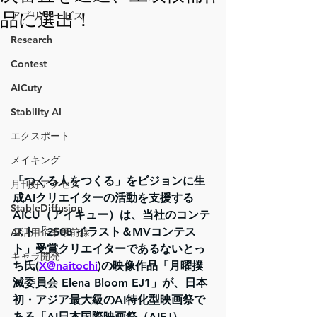
品に選出！
アプリ/サービス
Research
Contest
AiCuty
Stability AI
エクスポート
メイキング
「つくる人をつくる」をビジョンに生
月刊好アクセス
成AIクリエイターの活動を支援する
StableDiffusion
AICU（アイキュー）は、当社のコンテ
スト「2508 イラスト＆MVコンテス
AI活用企業最前線
ト」受賞クリエイターであるないとっ
キャラ開発
ち氏(
X@naitochi
)の映像作品「月曜撲
滅委員会 Elena Bloom EJ1」が、日本
初・アジア最大級のAI特化型映画祭で
ある「AI日本国際映画祭（AIFJ）