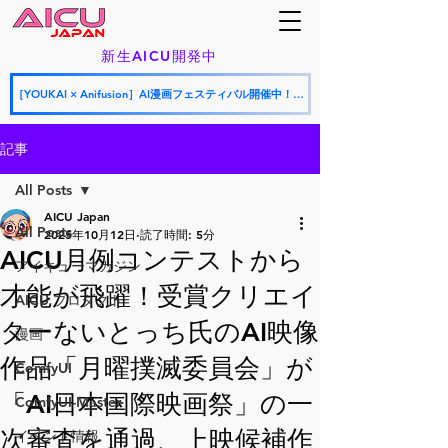
新生AICU開発中
［YOUKAI × Anifusion］AI漫画フェスティバル開催中！応募期間：2026年7月9日〜7月26日
記事
All Posts
AICU Japan
All Posts
2025年10月12日
読了時間: 5分
AICU月例コンテストから
アイキューマガジン
才能が飛躍！受賞クリエイ
AICU プロダクト
ターないとっち氏のAI映像
漫画
作品「月曜撲滅委員会」が
ComfyUI
「AI日本国際映画祭」の一
ComfyUI-Master
次審査を通過、上映候補作
イベント情報