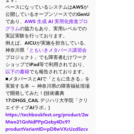
ベースになっているシステムはAWSが
公開しているオープンソースでのGenU
であり、
AWS 生成 AI 実用化推進プロ
グラム
の協力もあり、実用レベルでの
実証実験を行っております。
例えば、AICUが実施を担当している、
神奈川県「
ともいきメタバース講習会
プロジェクト」でも障害者むけワーク
ショップでiPad等で利用されており、
以下の書籍
でも報告されております。
■メタバースとAIで「ともに生きる」を
実装する本 ～ 神奈川県の障害福祉現場
で開発してみた！(技術書典
17:DHGS_CAIL デジハリ大学院「クリ
エイティブAIラボ」)
https://techbookfest.org/product/2w
Mwe21GnNdPPpQeby4Dc9?
productVariantID=pD8wVXcUzd5zcv