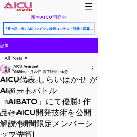
新生AICU開発中
『夏の思い出』AICUマガジン表紙コンテスト開催！応募期間：2026年8月9日〜8月24日（9月号表紙候補）
記事
All Posts
AICU Assistant
All Posts
2024年11月27日
読了時間: 10分
AICU代表 しらいはかせ が
アイキューマガジン
AIアートバトル
AICU プロダクト
「AIBATO」にて優勝! 作
漫画
品とAICU開発技術を公開
ComfyUI
解説 [期間限定メンバーシ
ComfyUI-Master
ップ先行]
イベント情報