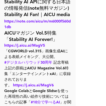
Stability AI APIに関する日本語
の情報発信(note無料マガジン)
Stability AI Fan!｜AICU media
https://note.com/aicu/m/m6000f560d
1db
AICUマガジン Vol.5特集
「Stability AI Forever!」
https://j.aicu.ai/MagV5
「CGWORLD vol.315」画像生成AIに
#デジタルハリウッド30周年
 記念寄稿
上記の原稿はAICU Magazine Vol.6特
集「エンターテインメントxAI」に収録
されておりま
す。 
https://j.aicu.ai/MagV6
Google ColabとGoogle Slidseを使っ
た再現性の高い絵作り技術については
こちらの記事「
#10分で学べるAI
」が関