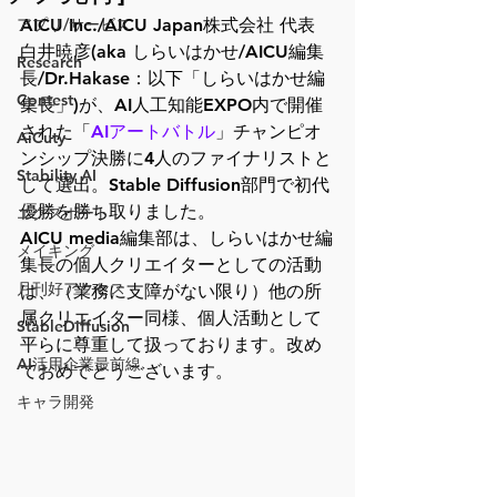
アプリ/サービス
AICU Inc./AICU Japan株式会社 代表 
白井暁彦(aka しらいはかせ/AICU編集
Research
長/Dr.Hakase：以下「しらいはかせ編
Contest
集長」)が、AI人工知能EXPO内で開催
された「
AIアートバトル
」チャンピオ
AiCuty
ンシップ決勝に4人のファイナリストと
Stability AI
して選出。Stable Diffusion部門で初代
優勝を勝ち取りました。
エクスポート
AICU media編集部は、しらいはかせ編
メイキング
集長の個人クリエイターとしての活動
月刊好アクセス
は、（業務に支障がない限り）他の所
属クリエイター同様、個人活動として
StableDiffusion
平らに尊重して扱っております。改め
AI活用企業最前線
ておめでとうございます。
キャラ開発