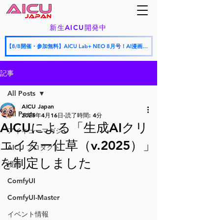
新生AICU開発中
【8/8開催・参加無料】AICU Lab+ NEO 8月号！AI漫画フェスティバル授賞式 × AICU怒涛の新サービス発表会
記事
All Posts
AICU Japan
All Posts
2025年4月16日
読了時間: 4分
AICUによる「生成AIクリ
アイキューマガジン
エイター仕草（v.2025）」
AICU プロダクト
を制定しました
漫画
ComfyUI
ComfyUI-Master
イベント情報