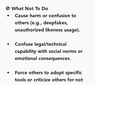
🚫 What Not To Do
Cause harm or confusion to 
others (e.g., deepfakes, 
unauthorized likeness usage).
Confuse legal/technical 
capability with social norms or 
emotional consequences.
Force others to adopt specific 
tools or criticize others for not 
doing so.
Mislead audiences with 
narratives like “AI is automatic,” 
“cheap,” or “effortless.”
Devalue the creative essence of 