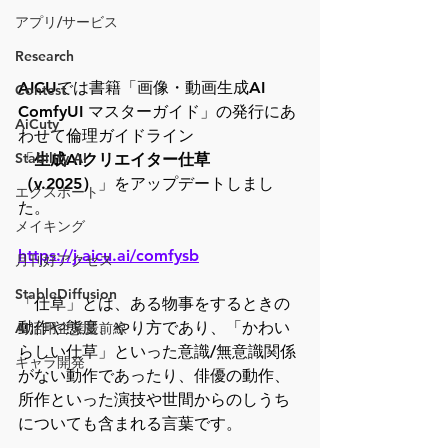
アプリ/サービス
Research
AICUでは書籍「画像・動画生成AI 
Contest
ComfyUI マスターガイド」の発行にあ
AiCuty
わせて倫理ガイドライン
Stability AI
「
生成AIクリエイター仕草
（v.2025）
」をアップデートしまし
エクスポート
た。
メイキング
https://j.aicu.ai/comfysb
月刊好アクセス
StableDiffusion
「仕草」とは、ある物事をするときの
動作や態度、やり方であり、「かわい
AI活用企業最前線
らしい仕草」といった意識/無意識関係
キャラ開発
がない動作であったり、俳優の動作、
所作といった演技や世間からのしうち
についても含まれる言葉です。