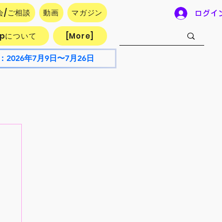
会/ご相談
動画
マガジン
ログイ
.jpについて
[More]
：2026年7月9日〜7月26日