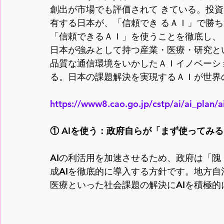
創出が市場でも評価されて きている。投
有する日本が、「信頼でき るＡＩ」で勝ち
「信頼できるＡＩ」を使うことを徹底し、「
日本が強みとして持つ産業・医療・研究と
品質な通信環境をいかしたＡＩイノベーシ
る。日本の課題解決を実現するＡＩが世界
https://www8.cao.go.jp/cstp/ai/ai_plan/
① AIを使う：政府自らが「まず使ってみ
AIの利活用を加速させるため、政府は「隗
成AIを徹底的に導入する方針です。地方
医療といった社会課題の解決にAIを積極