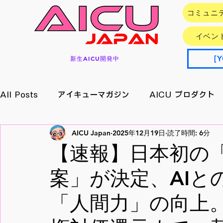
コミュニ
イベン
［Y
新生AICU開発中
All Posts
アイキューマガジン
AICU プロダクト
AICU Japan
2025年12月19日
読了時間: 6分
イベント情報
アプリ/サービス
Research
【速報】日本初の
案」が決定、AIと
メイキング
月刊好アクセス
StableDiffusion
「人間力」の向上