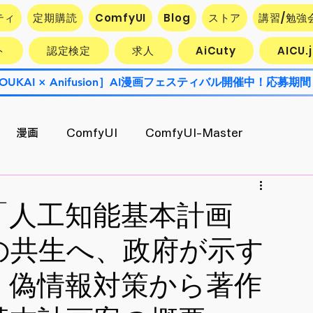
ティ
定期購読
ComfyUI
Blog
ストア
講習/勉強
ト
認定検定
求人
AiCuty
AICU
OUKAI × Anifusion］AI漫画フェスティバル開催中！応募期間
漫画
ComfyUI
ComfyUI-Master
Contest
AiCuty
Stability AI
エクスポート
「人工知能基本計画
の共生へ、政府が示す
AI活用企業最前線
キャラ開発
。偽情報対策から著作