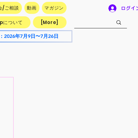
会/ご相談
動画
マガジン
ログイ
.jpについて
[More]
：2026年7月9日〜7月26日