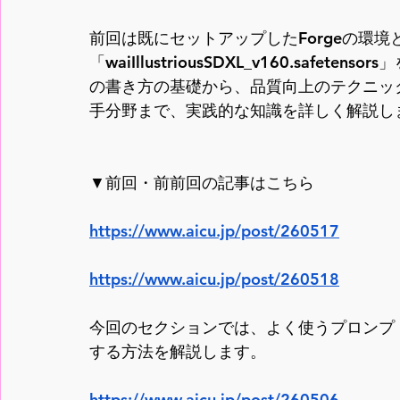
前回は既にセットアップしたForgeの環境
「waiIllustriousSDXL_v160.saf
の書き方の基礎から、品質向上のテクニック、よく
手分野まで、実践的な知識を詳しく解説し
▼前回・前前回の記事はこちら
https://www.aicu.jp/post/260517
https://www.aicu.jp/post/260518
今回のセクションでは、よく使うプロンプ
する方法を解説します。
https://www.aicu.jp/post/260506