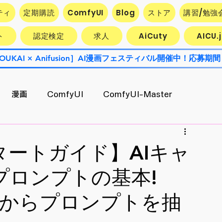
ティ
定期購読
ComfyUI
Blog
ストア
講習/勉強
ト
認定検定
求人
AiCuty
AICU
OUKAI × Anifusion］AI漫画フェスティバル開催中！応募期間
漫画
ComfyUI
ComfyUI-Master
Contest
AiCuty
Stability AI
エクスポート
タートガイド】AIキャ
プロンプトの基本!
AI活用企業最前線
キャラ開発
像からプロンプトを抽