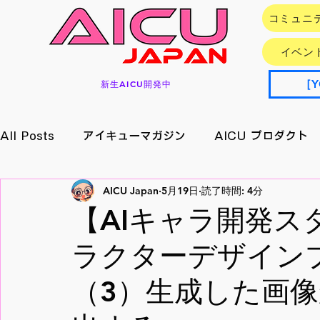
コミュニ
イベン
［Y
新生AICU開発中
All Posts
アイキューマガジン
AICU プロダクト
AICU Japan
5月19日
読了時間: 4分
イベント情報
アプリ/サービス
Research
【AIキャラ開発ス
ラクターデザイン
メイキング
月刊好アクセス
StableDiffusion
（3）生成した画