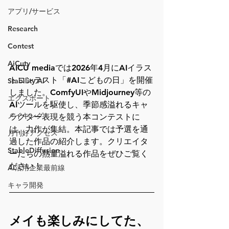
アプリ/サービス
Research
Contest
AiCuty
AICU mediaでは2026年4月にAIイラス
トコンテスト「#AIこどもの日」を開催
Stability AI
しました。ComfyUIやMidjourney等の
エクスポート
AIツールを駆使し、季節感溢れるキャ
メイキング
ラクター表現を競う本コンテストに
は、力作が集結。本記事では予選を通
月刊好アクセス
過した作品の紹介します。クリエイタ
StableDiffusion
ーたちの熱量溢れる作品をぜひご覧く
ださい！
AI活用企業最前線
キャラ開発
メイも楽しみにしてた、