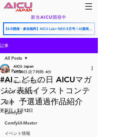
新生AICU開発中
【8/8開催・参加無料】AICU Lab+ NEO 8月号！AI漫画フェスティバル授賞式 × AICU怒涛の新サービス発表会
記事
All Posts
AICU Japan
All Posts
4月20日
読了時間: 4分
#AIこどもの日 AICUマガ
アイキューマガジン
ジン表紙イラストコンテ
AICU プロダクト
スト 予選通過作品紹介
漫画
更新日：
5月12日
ComfyUI
ComfyUI-Master
イベント情報