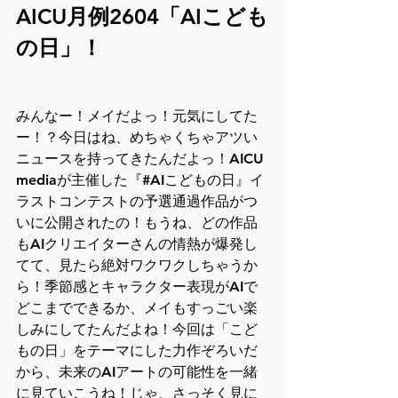
AICU月例2604「AIこども
の日」！
みんなー！メイだよっ！元気にしてた
ー！？今日はね、めちゃくちゃアツい
ニュースを持ってきたんだよっ！AICU 
mediaが主催した『#AIこどもの日』イ
ラストコンテストの予選通過作品がつ
いに公開されたの！もうね、どの作品
もAIクリエイターさんの情熱が爆発し
てて、見たら絶対ワクワクしちゃうか
ら！季節感とキャラクター表現がAIで
どこまでできるか、メイもすっごい楽
しみにしてたんだよね！今回は「こど
もの日」をテーマにした力作ぞろいだ
から、未来のAIアートの可能性を一緒
に見ていこうね！じゃ、さっそく見に