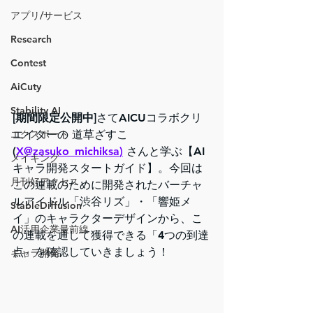
アプリ/サービス
Research
Contest
AiCuty
Stability AI
[期間限定公開中]
さてAICUコラボクリ
エイターの 道草ざすこ
エクスポート
(
X@zasuko_michiksa
)
 さんと学ぶ【AI
メイキング
キャラ開発スタートガイド】。今回は
月刊好アクセス
この連載のために開発されたバーチャ
ルアイドル「渋谷リズ」・「響姫メ
StableDiffusion
イ」のキャラクターデザインから、こ
AI活用企業最前線
の連載を通して獲得できる「4つの到達
点」を確認していきましょう！
キャラ開発