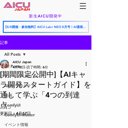
新生AICU開発中
【8/8開催・参加無料】AICU Lab+ NEO 8月号！AI漫画フェスティバル授賞式 × AICU怒涛の新サービス発表会
記事
All Posts
AICU Japan
All Posts
4月12日
読了時間: 6分
[期間限定公開中]【AIキャ
アイキューマガジン
ラ開発スタートガイド】を
AICU プロダクト
通して学ぶ「4つの到達
漫画
点」
ComfyUI
更新日：
4月17日
ComfyUI-Master
イベント情報