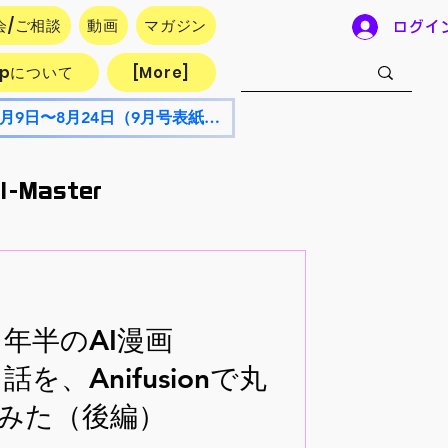
会/ご相談
動画
マガジン
ログイ
.jpについて
[More]
『夏の思い出』AICUマガジン表紙コンテスト開催！応募期間：2026年8月9日〜8月24日（9月号表紙候補）
I-Master
ty AI
1年半のAI漫画
前線
話を、Anifusionで丸
みた（後編）