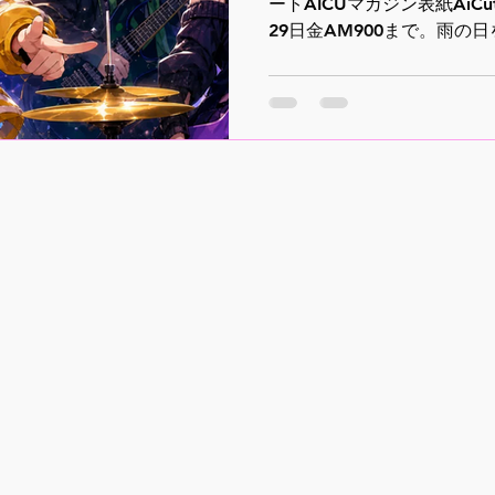
ートAICUマガジン表紙AiC
29日金AM900まで。雨の
たくチャンスです