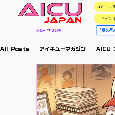
コミュニ
イベン
新生AICU開発中
All Posts
アイキューマガジン
AICU
イベント情報
アプリ/サービス
Res
エクスポート
メイキング
月刊好アク
キャラ開発