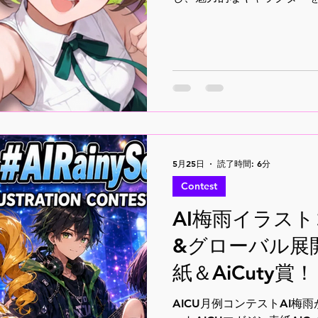
5月25日
読了時間: 6分
Contest
AI梅雨イラスト
&グローバル展
紙＆AiCuty賞！
AICU月例コンテストAI