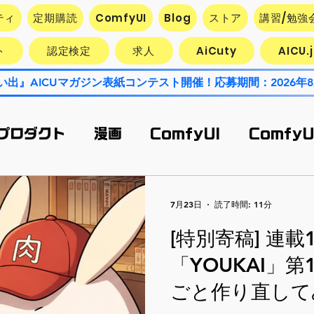
ティ
定期購読
ComfyUI
Blog
ストア
講習/勉強
ト
認定検定
求人
AiCuty
AICU
 プロダクト
漫画
ComfyUI
ComfyU
earch
Contest
AiCuty
Stabili
7月23日
読了時間: 11分
[特別寄稿] 連載
セス
StableDiffusion
AI活用企業最
「YOUKAI」第1
ごと作り直して