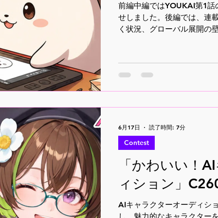
前編中編ではYOUKAI第
せしました。後編では、連載
く状況、グローバル展開の
す。コンテスト審査員として
題を探ります。
6月17日
読了時間: 7分
Contest
「かわいい！A
ィション」C2606
AIキャラクターオーディシ
し、魅力的なキャラクター