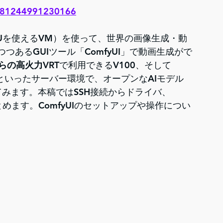
69081244991230166
PUを使えるVM）を使って、世界の画像生成・動
あるGUIツール「ComfyUI」で動画生成がで
らの高火力VRT
で利用できるV100、そして
GBといったサーバー環境で、オープンなAIモデル
てみます。本稿ではSSH接続からドライバ、
をまとめます。ComfyUIのセットアップや操作につい