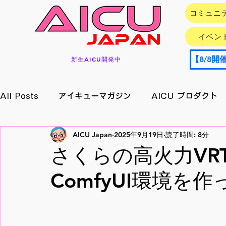
コミュニ
イベン
新生AICU開発中
All Posts
アイキューマガジン
AICU プロダクト
AICU Japan
2025年9月19日
読了時間: 8分
イベント情報
アプリ/サービス
Research
さくらの高火力VR
ComfyUI環境を
メイキング
月刊好アクセス
StableDiffusion