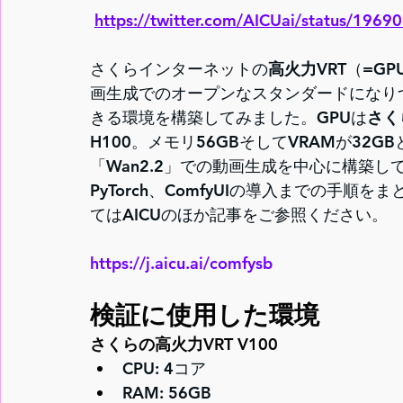
https://twitter.com/AICUai/status/19
さくらインターネットの
高火力VRT
（=G
画生成でのオープンなスタンダードになりつつ
きる環境を構築してみました。GPUは
さく
H100。メモリ56GBそしてVRAMが32
「Wan2.2」での動画生成を中心に構築し
PyTorch、ComfyUIの導入までの手順
てはAICUのほか記事をご参照ください。
https://j.aicu.ai/comfysb
検証に使用した環境
さくらの高火力VRT V100
CPU: 4コア
RAM: 56GB