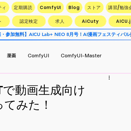
ティ
定期購読
ComfyUI
Blog
ストア
講習/勉強
ト
認定検定
求人
AiCuty
AICU
漫画
ComfyUI
ComfyUI-Master
Contest
AiCuty
Stability AI
エクスポート
Tで動画生成向け
作ってみた！
AI活用企業最前線
キャラ開発