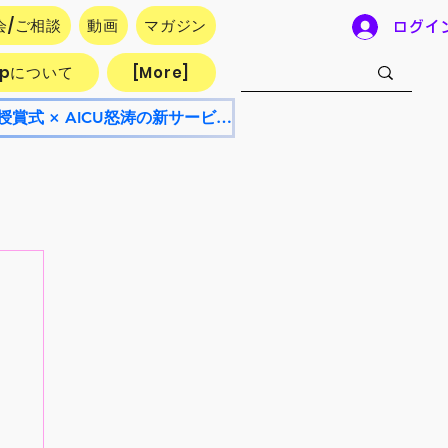
会/ご相談
動画
マガジン
ログイ
.jpについて
[More]
【8/8開催・参加無料】AICU Lab+ NEO 8月号！AI漫画フェスティバル授賞式 × AICU怒涛の新サービス発表会