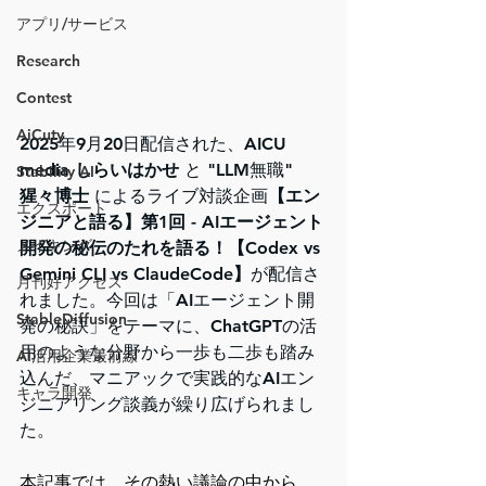
アプリ/サービス
Research
Contest
AiCuty
2025年9月20日配信された、AICU 
media 
しらいはかせ
 と "LLM無職" 
Stability AI
猩々博士
 によるライブ対談企画
【エン
エクスポート
ジニアと語る】第1回 - AIエージェント
メイキング
開発の秘伝のたれを語る！【Codex vs 
Gemini CLI vs ClaudeCode】
が配信さ
月刊好アクセス
れました。今回は「AIエージェント開
StableDiffusion
発の秘訣」をテーマに、ChatGPTの活
用のような分野から一歩も二歩も踏み
AI活用企業最前線
込んだ、マニアックで実践的なAIエン
キャラ開発
ジニアリング談義が繰り広げられまし
た。
本記事では、その熱い議論の中から、