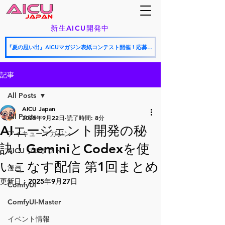
新生AICU開発中
『夏の思い出』AICUマガジン表紙コンテスト開催！応募期間：2026年8月9日〜8月24日（9月号表紙候補）
記事
All Posts
AICU Japan
All Posts
2025年9月22日
読了時間: 8分
AIエージェント開発の秘
アイキューマガジン
訣！GeminiとCodexを使
AICU プロダクト
いこなす配信 第1回まとめ
漫画
更新日：
2025年9月27日
ComfyUI
ComfyUI-Master
イベント情報