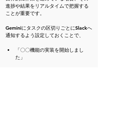
進捗や結果をリアルタイムで把握する
ことが重要です。
Geminiにタスクの区切りごとにSlackへ
通知するよう設定しておくことで、
「〇〇機能の実装を開始しまし
た」
「テストケース〇〇でエラーが発
生しました」
「本日の作業が完了し、結果をブ
ログにまとめました（記事
URL）」
といった絵文字たっぷりの日本語での
通知を受け取ることができ、チーム全