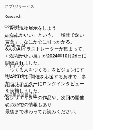
アプリ/サービス
Research
Contest
「AIの現物展示をしよう」
「なんかいい」という、「曖昧で深い
AiCuty
言葉」、なにか心に引っかかる。
Stability AI
6人のAIイラストレーターが集まって、
「なんかいい展」が2024年10月26日に
エクスポート
開催されました。
メイキング
「つくる人をつくる」をビジョンにす
月刊好アクセス
るAICUでは開催を応援する意味で、参
加クリエイターにロングインタビュー
StableDiffusion
を実施しました。
AI活用企業最前線
各クリエイターの作品や、次回の開催
についての情報もあり！
キャラ開発
最後まで味わってお読みください。