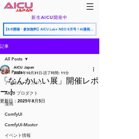
新生AICU開発中
【8/8開催・参加無料】AICU Lab+ NEO 8月号！AI漫画フェスティバル授賞式 × AICU怒涛の新サービス発表会
記事
All Posts
AICU Japan
All Posts
2024年10月31日
読了時間: 11分
「なんかいい展」開催レポ
アイキューマガジン
ート
AICU プロダクト
更新日：
2025年8月5日
漫画
ComfyUI
ComfyUI-Master
イベント情報