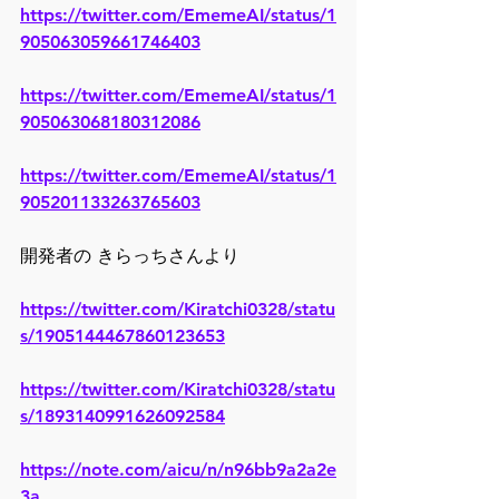
https://twitter.com/EmemeAI/status/1
905063059661746403
https://twitter.com/EmemeAI/status/1
905063068180312086
https://twitter.com/EmemeAI/status/1
905201133263765603
開発者の きらっちさんより
https://twitter.com/Kiratchi0328/statu
s/1905144467860123653
https://twitter.com/Kiratchi0328/statu
s/1893140991626092584
https://note.com/aicu/n/n96bb9a2a2e
3a