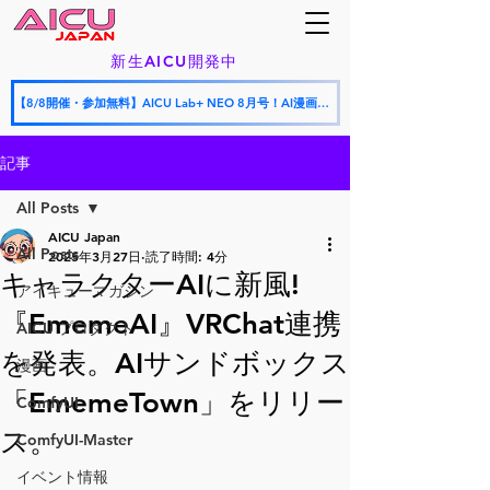
新生AICU開発中
【8/8開催・参加無料】AICU Lab+ NEO 8月号！AI漫画フェスティバル授賞式 × AICU怒涛の新サービス発表会
記事
All Posts
AICU Japan
All Posts
2025年3月27日
読了時間: 4分
キャラクターAIに新風!
アイキューマガジン
『EmemeAI』VRChat連携
AICU プロダクト
を発表。AIサンドボックス
漫画
「EmemeTown」をリリー
ComfyUI
ス。
ComfyUI-Master
イベント情報