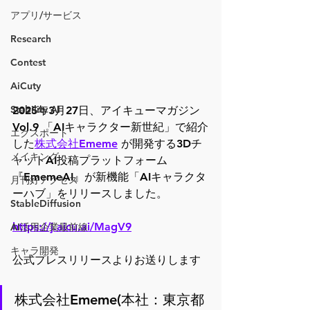
アプリ/サービス
Research
Contest
AiCuty
Stability AI
2025年3月27日、アイキューマガジン 
Vol.9 「AIキャラクター新世紀」で紹介
エクスポート
した
株式会社Ememe
 が開発する3Dチ
メイキング
ャットAI投稿プラットフォーム
『EmemeAI』が新機能「AIキャラクタ
月刊好アクセス
ーハブ」をリリースしました。
StableDiffusion
https://j.aicu.ai/MagV9
AI活用企業最前線
キャラ開発
公式プレスリリースよりお送りします
株式会社Ememe(本社：東京都