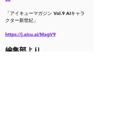
「アイキューマガジン Vol.9 AIキャラ
クター新世紀」
https://j.aicu.ai/MagV9
編集部より
VRMを使ったアニメーション付きのキ
ャラクターとのおしゃべり、VRChat内
でのボット実装は過去にも事例はいく
つか存在しますが、サービスとしての
連携に加えて、キャラクターAIを使っ
たAIサンドボックスワールド
「EmemeTown」のリリース、メタバ
ースとしての展開、スマホアプリ、さ
らに国際的な展開を意識した野心的な
発表です。コンセプトだけでなく実装
も進んでいるようで、今後の展開や世