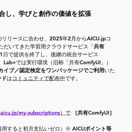
統合し、学びと創作の価値を拡張
のリリースに合わせ、2025年2月からAICU.jpコ
ただいてきた学習用クラウドサービス
「
共有
月31日で提供を終了し、後継の統合サービス
ab+では実行環境（旧称「共有ComfyUI」）
カイブ／認定検定をワンパッケージでご利用
いた
ード
は
コミュニティで配布中
です。
aicu.jp/my-subscriptions
）で
［共有ComfyUI］
適用すると初月支払いゼロ）※ 
AICUポイント等