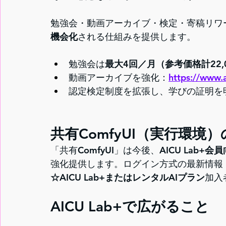
勉強会・動画アーカイブ・検定・寄稿リワ
機会化
される仕組みを提供します。
勉強会は
最大4回／月（参考価格計22
動画アーカイブを強化：
https://www.a
認定検定制度を拡張し、学びの証明を
共有ComfyUI（実行環境
「共有ComfyUI」は今後、
AICU Lab+会
強化提供します。ログイン方式の最新情報
☆AICU Lab+またはレンタルAIプラン
加入
AICU Lab+で広がること