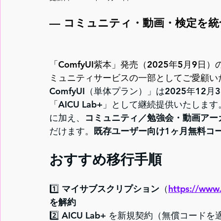
— コミュニティ・動画・検定を
「ComfyUI紫本」発売（2025年5月9日）
ミュニティサービスの一部としてご愛顧い
ComfyUI
（単体プラン）」は2025年12
「
AICU Lab+
」として継続提供いたします。L
に加え、
コミュニティ／勉強会・動画アー
だけます。
既存ユーザー向け1ヶ月無料コ
おすすめ移行手順
1️⃣ 
マイサブスクリプション
（
https://www.
を解約
2️⃣ 
AICU Lab+
 を新規契約（無償コードを