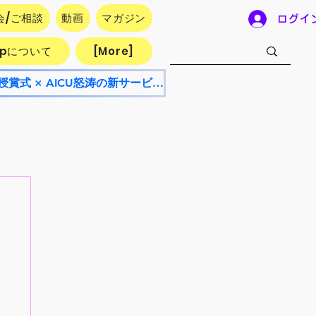
会/ご相談
動画
マガジン
ログイ
.jpについて
[More]
【8/8開催・参加無料】AICU Lab+ NEO 8月号！AI漫画フェスティバル授賞式 × AICU怒涛の新サービス発表会