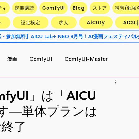
ティ
定期購読
ComfyUI
Blog
ストア
講習/勉強
ト
認定検定
求人
AiCuty
AICU
漫画
ComfyUI
ComfyUI-Master
Contest
AiCuty
Stability AI
エクスポート
yUI」は「AICU
ます―単体プランは
AI活用企業最前線
キャラ開発
で終了