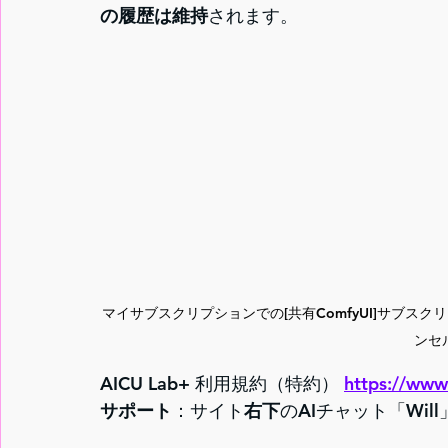
の履歴は維持
されます。
マイサブスクリプションでの[共有ComfyUI]サブスクリ
ンセ
AICU Lab+ 利用規約（特約） 
https://www.
サポート
：サイト
右下
のAIチャット「Wil