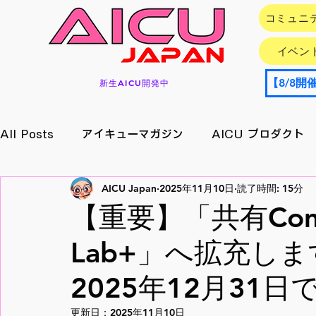
コミュニ
イベン
新生AICU開発中
All Posts
アイキューマガジン
AICU プロダクト
AICU Japan
2025年11月10日
読了時間: 15分
イベント情報
アプリ/サービス
Research
【重要】「共有Comf
Lab+」へ拡充し
メイキング
月刊好アクセス
StableDiffusion
2025年12月31日
更新日：
2025年11月10日