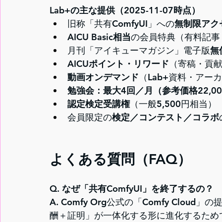
Lab+の主な提供（2025-11-07時点）
旧称「共有ComfyUI」への
無制限アク
AICU Basic相当
の会員特典（有料記事
月刊「アイキューマガジン」電子版
無
AICUポイント・リワード
（寄稿・貢
動画オンデマンド
（Lab+資料・アー
勉強会：最大4回／月（参考価格22,0
認定検定受講権
（一般5,500円相当）
会員限定の
検定／コンテスト／コラボ
よくある質問（FAQ）
Q. なぜ「共有ComfyUI」を終了するの？
A. Comfy Org公式の「Comfy Clo
酬＋証明」が一体化する形に進化するためです