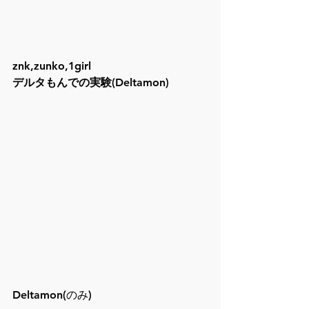
znk,zunko,1girl
デルタもんでの実験(Deltamon)
Deltamon(のみ)