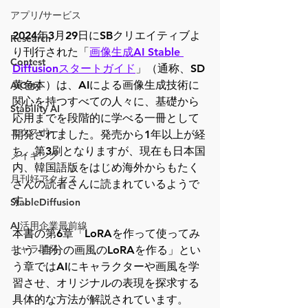
アプリ/サービス
2024年3月29日にSBクリエイティブよ
Research
り刊行された「
画像生成AI Stable 
Contest
Diffusionスタートガイド
」（通称、SD
黄色本）は、AIによる画像生成技術に
AiCuty
関心を持つすべての人々に、基礎から
Stability AI
応用までを段階的に学べる一冊として
エクスポート
開発されました。発売から1年以上が経
ち、第3刷となりますが、現在も日本国
メイキング
内、韓国語版をはじめ海外からもたく
月刊好アクセス
さんの読者さんに読まれているようで
す。
StableDiffusion
AI活用企業最前線
本書の第6章「LoRAを作って使ってみ
キャラ開発
よう -自分の画風のLoRAを作る」とい
う章ではAIにキャラクターや画風を学
習させ、オリジナルの表現を探求する
具体的な方法が解説されています。