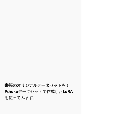
書籍のオリジナルデータセットも！
9shokuデータセットで作成したLoRA
を使ってみます。