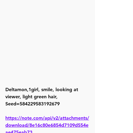
Deltamon,1girl, smile, looking at 
viewer, light green hair, 
Seed=584229583192679
https://note.com/api/v2/attachments/
download/8e16c80e6854d7109d554e
ae475eab73