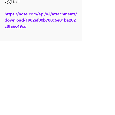
ださい！
https://note.com/api/v2/attachments/
download/1982ef00b780c6e01ba202
c8fa6c49cd
AICIが運営する「
共有ComfyUI
」でい
つでもお試しできます！
一部のLoRA配布は書籍のサポートリポ
ジトリから行っています。