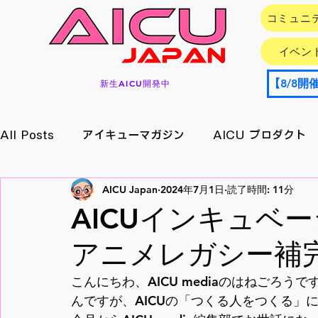
コミュニ
イベン
新生AICU開発中
All Posts
アイキューマガジン
AICU プロダクト
AICU Japan
2024年7月1日
読了時間: 11分
イベント情報
アプリ/サービス
Research
AICUインキュベーシ
アニメレガシー補
メイキング
月刊好アクセス
StableDiffusion
こんにちわ、AICU mediaのはねごろ
んですが、AICUの「つくる人をつくる」