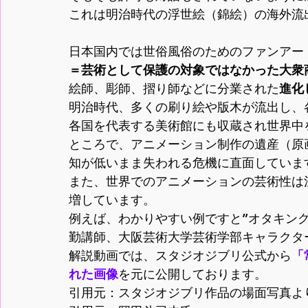
これは明治時代の浮世絵（錦絵）の海外流
＝芸術として保護の対象ではなかった大衆
絵師、彫師、摺り師などに分業された
進化
明治時代、多くの刷り絵や版木が流出し、
各国を代表する美術館にも収蔵され世界中
ところで、アニメーション制作の遺産（原
知が低いまま失われる危機に直面しています
また、世界でのアニメーションの芸術性は
増しています。
例えば、わかりやすい例ですと”オタキン
勤講師、大阪芸術大学芸術学部キャラクター
解説動画では、スタジオジブリ公式から
「
れた画像
を元に公開しております。
引用元：スタジオジブリ作品の場面写真よ