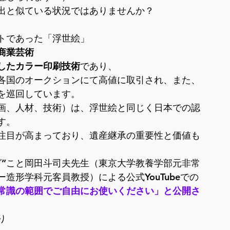
出と似ている状況ではありませんか？

商業芸術
したカラー印刷技術
であり、

各国のオークションにて高値に取引され、また、
を巡回しています。
画、人材、技術）は、浮世絵と同じく日本での認
。

注目が高まっており、遺産継承の重要性と価値も
グ”こと岡田斗司夫先生（東京大学教養学部元非常
造形学科元客員教授）による公式YouTubeでの
常識の範囲でご自由にお使いください」と公開さ
り