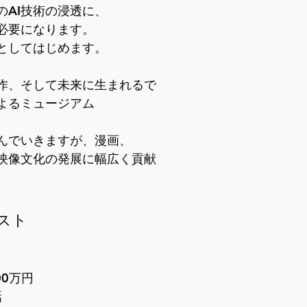
AI技術の浸透に、

要になります。

してはじめます。

作、そして未来に生まれるで

るミュージアム

んでいきますが、漫画、

映像文化の発展に幅広く貢献

スト
0万円

話