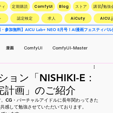
ティ
定期購読
ComfyUI
Blog
ストア
講習/勉強
ト
認定検定
求人
AiCuty
AICU
漫画
ComfyUI
ComfyUI-Master
Contest
AiCuty
Stability AI
エクスポート
ョン「NISHIKI-E：
完計画」のご紹介
AI活用企業最前線
キャラ開発
うです。CG・バーチャルアイドルに長年関わってきた
に共感して勉強させていただいております。
