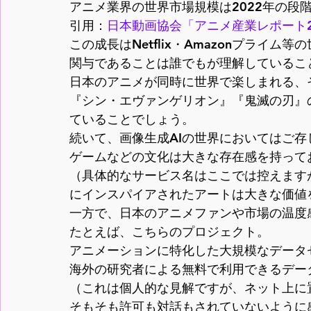
アニメ業界の世界市場規模は2022年の段
引用：
日本動画協会「アニメ産業レポート2
この成長はNetflix・Amazonプライム
関与であることは誰でもが理解していること
日本のアニメが同時に世界で楽しまれる、そ
『シン・エヴァンゲリオン』『鬼滅の刃』
ていることでしょう。
続いて、画像生成AIの世界においてはご存
ゲームなどの文化は大きな存在感を持ってお
（具体的なサービス名はここでは控えます
にインスパイアされたアートは大きな価値を
一方で、日本のアニメファンや市場の温度
たとえば、こちらのプロジェクト。

アニメーションに特化した大規模なデータ
海外の研究者による無料で利用できるデー
（これは個人的な見解ですが、ネット上に
そもそも許可も対話もされていないように