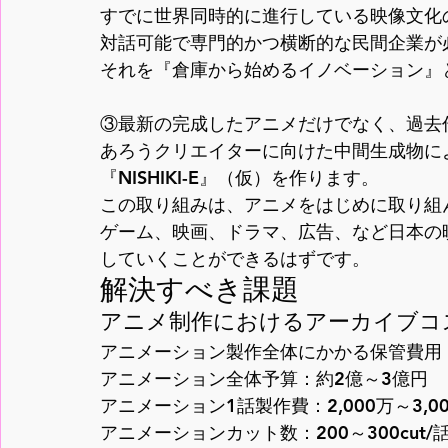
すでに世界同時的に進行している映像文化の
対話可能で専門的かつ横断的な民間企業が必
それを『倉庫から始めるイノベーション』と
③最新の完成したアニメだけでなく、過去
あろうクリエイターに向けた中間生成物によ
『NISHIKI-E』（仮）を作ります。

この取り組みは、アニメをはじめに取り組
ゲーム、映画、ドラマ、広告、など日本の
していくことができるはずです。
解決すべき課題
アニメ制作におけるアーカイブコ
アニメーション製作全体にかかる保管費用

アニメーション全体予算：約2億～3億円

アニメーション1話製作費：2,000万～3,00
アニメーションカット数：200～300cut/