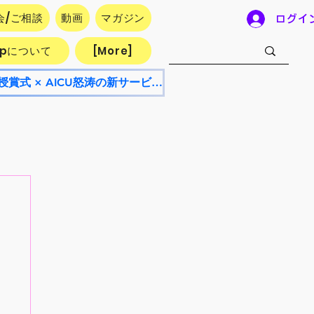
会/ご相談
動画
マガジン
ログイ
.jpについて
[More]
【8/8開催・参加無料】AICU Lab+ NEO 8月号！AI漫画フェスティバル授賞式 × AICU怒涛の新サービス発表会