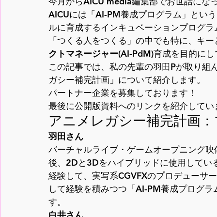
今月からAICU media編集部でお世話に
AICUには「AI-PM養成プログラム」と
ルに育成するインキュベーションプログラム
「つくる人をつくる」の中でも特に、キー
クトマネージャー(AI-PdM)
育成を目的にし
この記事では、私の先輩の羽田Pが取り組んで
ガシー補完計画」について紹介します。
パートナー企業を募集しております！

最後に公開版資料へのリンクを紹介してい
アニメレガシー補完計画：
羽田さん
バーチャルライブ・ゲームオープニング映
後、2Dと3Dをハイブリッドに使用してい
経験して、実写系CGVFXのプロデューサー
して経験を積みつつ「AI-PM養成プログラム
す。
白井さん