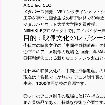
AICU Inc. CEO

メタバース開発、VRエンタテインメント
工学を専門に画像生成の研究開発で30年近
ジタルハリウッド大学大学院客員教授。

NISHIKI-Eプロジェクトではアドバイザ
目的：映像文化のレガシー
①日本の映像文化の「中間生成物遺産」の規
②プロのアニメ制作の現場 と 画像工学/AI
③権利解決による新たなコンテンツ創出と
①日本の映像文化の「中間生成物遺産」の規
現在は「負担でしか無い」アニメ制作費の1
本来、1000億円規模の資源です。

②プロのアニメ制作の現場に信頼を得るこ
また美術品であり、特殊な技術も必要です。