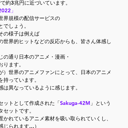
階で約3兆円に近づいています。
022」
等の世界規模の配信サービスの

でしょう。

の様子は例えば

の世界的ヒットなどの反応からも、皆さん体感し
じの通り日本のアニメ・漫画・

ります。

が）世界のアニメファンにとって、日本のアニメ
持っています。

感は異なっているように感じます。
セットとして作成された「
Sakuga-42M
」という
タセットです。
置かれているアニメ素材を吸い取られていくし、
感じられます…）