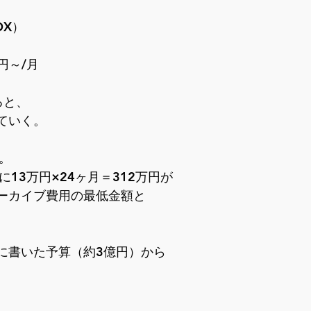
X）

～/月

と、

いく。



3万円×24ヶ月＝312万円が

ーカイブ費用の最低金額と

書いた予算（約3億円）から
