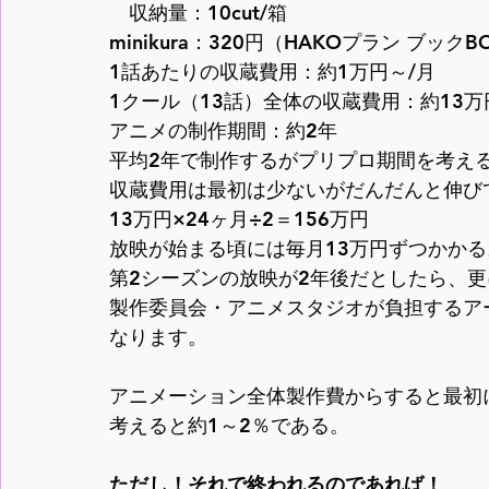
　収納量：10cut/箱　

minikura：320円（HAKOプラン ブックBO
1話あたりの収蔵費用：約1万円～/月

1クール（13話）全体の収蔵費用：約13万円
アニメの制作期間：約2年

平均2年で制作するがプリプロ期間を考える
収蔵費用は最初は少ないがだんだんと伸びて
13万円×24ヶ月÷2＝156万円

放映が始まる頃には毎月13万円ずつかかる。
第2シーズンの放映が2年後だとしたら、更に1
製作委員会・アニメスタジオが負担するア
なります。

アニメーション全体製作費からすると最初に
考えると約1～2％である。

ただし！それで終われるのであれば！