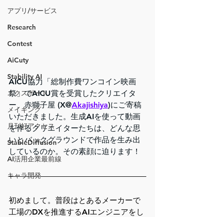
アプリ/サービス
Research
Contest
AiCuty
Stability AI
AICU協力「総制作費ワンコイン映画
祭」でAICU賞を受賞したクリエイタ
エクスポート
ー、赤獅子屋 (X@
Akajishiya
)にご寄稿
メイキング
いただきました。生成AIを使って動画
月刊好アクセス
を作るクリエイターたちは、どんな思
いとバックグラウンドで作品を生み出
StableDiffusion
しているのか。その素顔に迫ります！
AI活用企業最前線
キャラ開発
初めまして。普段はとあるメーカーで
工場のDXを推進するAIエンジニアをし