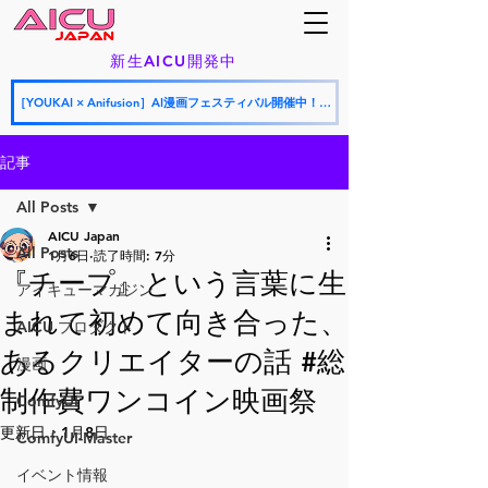
新生AICU開発中
［YOUKAI × Anifusion］AI漫画フェスティバル開催中！応募期間：2026年7月9日〜7月26日
記事
All Posts
AICU Japan
All Posts
1月6日
読了時間: 7分
『チープ』という言葉に生
アイキューマガジン
まれて初めて向き合った、
AICU プロダクト
あるクリエイターの話 #総
漫画
制作費ワンコイン映画祭
ComfyUI
更新日：
1月8日
ComfyUI-Master
イベント情報