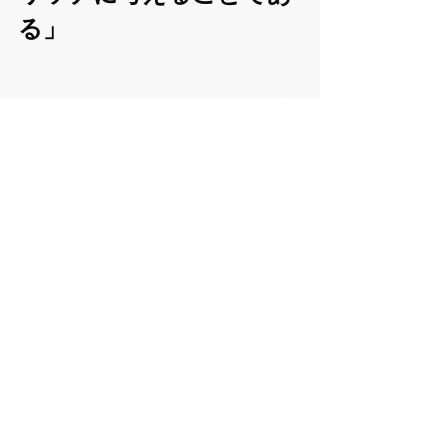
る」
今回の作品作りに臨んで私が得た教訓
として、この言葉を残します。
作品全体を通して徹底的にチープにす
るということは、「作品のすべての要
素を考え抜き、そこに『チープ』とい
う調味料をまんべんなく振りかけるこ
とだ」と感じました。
舞台もチープ、役者もチープ、演出も
チープということは、それぞれの構成
要素を解釈し、分解し、再構成するこ
とだと感じました。